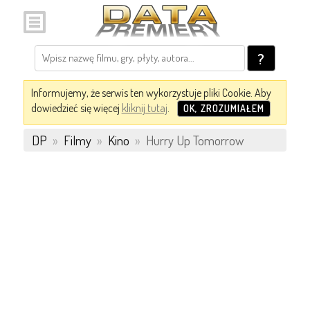
?
Informujemy, że serwis ten wykorzystuje pliki Cookie. Aby
dowiedzieć się więcej
kliknij tutaj
.
OK, ZROZUMIAŁEM
DP
»
Filmy
»
Kino
»
Hurry Up Tomorrow