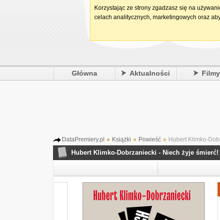
Korzystając ze strony zgadzasz się na używan
celach analitycznych, marketingowych oraz aby
Główna
Aktualności
Film
DataPremiery.pl
»
Książki
»
Powieść
»
Hubert Klimko-Dobrz
Hubert Klimko-Dobrzaniecki - Niech żyje śmierć!