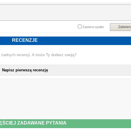
Zatwier
Zawiera spoiler
RECENZJE
 żadnych recenzji. A może Ty dodasz swoją?
Napisz pierwszą recenzję
ĘŚCIEJ ZADAWANE PYTANIA
NOWA KSIĄŻKA HUBERT KLIMKO-