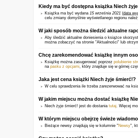
Kiedy ma być dostępna książka Niech żyje
Książka ma być wydana
15 września 2021
(
data wy
celu zmiany domyślnie wyświetlanego regionu należy
W jaki sposób można śledzić aktualne rap
Aby śledzić aktualne doniesienia o książce skorzyst
można zobaczyć na stronie "Aktualności" lub otrz
Chcę zarekomendować książkę innym oso
Książkę można zasugerować poprzez
polubienie st
na
pasku z opcjami
, który znajduje się w górnej czę
Jaka jest cena książki Niech żyje śmierć!?
W celu sprawdzenia ile trzeba zarezerwować na książ
W jakim miejscu można dostać książkę Nie
Niech żyje śmierć! jest do dostania
tutaj
. Więcej mo
W którym miejscu obejrzę świeże wiadomo
Bieżące newsy znajdują się w kolumnie "
Newsy
", k