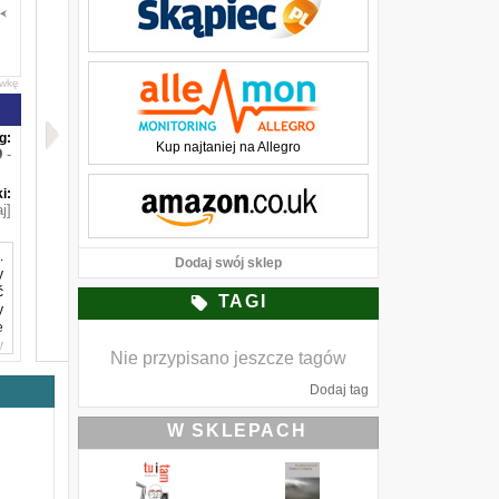
awkę
g:
Kup najtaniej na Allegro
-
i:
j]
.
Dodaj swój sklep
y
ć
TAGI
y
e
w
Nie przypisano jeszcze tagów
ż
o
Dodaj tag
s
z
W SKLEPACH