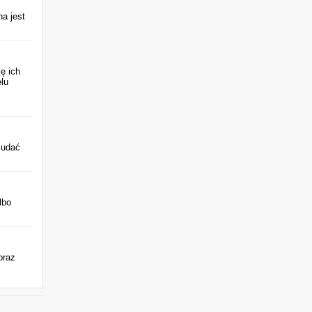
na jest
ę ich
lu
 udać
lbo
oraz