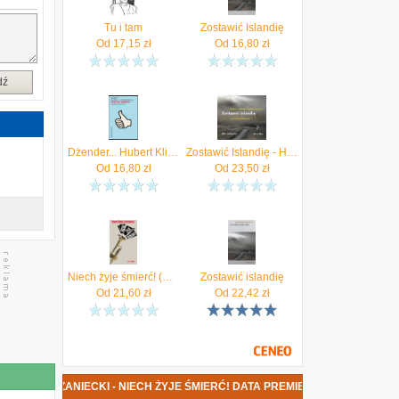
Tu i tam
Zostawić Islandię
Od
17,15
zł
Od
16,80
zł
dź
Dżender... Hubert Klimko-Dobrzaniecki
Zostawić Islandię - Hubert Klimko-Dobrzaniecki [AUDIOBOOK]
Od
16,80
zł
Od
23,50
zł
Niech żyje śmierć! (EPUB)
Zostawić islandię
Od
21,60
zł
Od
22,42
zł
DOBRZANIECKI - NIECH ŻYJE ŚMIERĆ! DATA PREMIERY