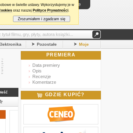
Logowanie
sobowe w świetle ustawy. Wykorzystujemy je w
Cookies
oraz naszej
Polityce Prywatności
.
Zrozumiałem i zgadzam się
Elektronika
Pozostałe
Moje
PREMIERA
Data premiery
Opis
Recenzje
Komentarze
ieść
GDZIE KUPIĆ?