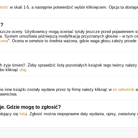
rtość
w skali 1-5, a następnie potwierdzić wybór kliknięciem. Opcja ta dostęp
.
a?
eszcze oceny. Użytkownicy mogą oceniać tytuły jeszcze przed pojawieniem si
ia. System umożliwia późniejszą modyfikację przyznanych głosów – w tym ce
cena
". Ocena w serwisie to średnia ważona, gdzie waga głosu zależy przede
ch żyje śmierć!. Żeby sprawdzić listę pozostałych książek tego twórcy należy
lbo kliknąć
utaj
.
ie inne książki zostały wydane przez tę firmę należy kliknąć w
en odnośnik
a
dawnictwa.
je. Gdzie mogę to zgłosić?
jdujący się
tutaj
. Zgłosić można niepoprawne daty wydania, opisy, zwiastuny 