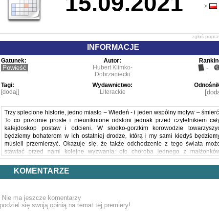
15.09.2021
zgłoś popr
INFORMACJE
Gatunek:
Autor:
Rankin
Powieść
Hubert Klimko-
-
Dobrzaniecki
Tagi:
Wydawnictwo:
Odnośnik
[dodaj]
Literackie
[doda
Trzy splecione historie, jedno miasto – Wiedeń - i jeden wspólny motyw – śmierć
To co pozornie proste i nieuniknione odsłoni jednak przed czytelnikiem cał
kalejdoskop postaw i odcieni. W słodko-gorzkim korowodzie towarzyszy
będziemy bohaterom w ich ostatniej drodze, którą i my sami kiedyś będziem
musieli przemierzyć. Okazuje się, że także odchodzenie z tego świata moż
stawiać przed nami kolejne wyzwania: oto choroba jednego z małżonkó
odsłania tajemnice ich pozornie szczęśliwego, wieloletniego pożycia, mą
zrozpaczony postępującym odchodzeniem ukochanej zwraca się o pomoc d
KOMENTARZE
tajemniczego opiekuna o pseudonimie Mr. Botanical, a niebieski ptak, którego lo
zmusza do podjęcia pracy w domu starców, otrzymuje od jednej 
pensjonariuszek mrożącą krew w żyłach, lecz bardzo intratną propozycję...
Nie ma jeszcze komentarzy
Powyższy opis pochodzi od wydawcy.
podziel się swoją opinią na temat tej premiery!