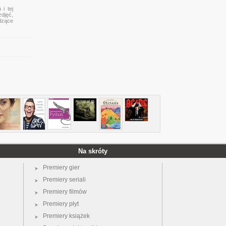
i tej
zdjęć,
dzące
Na skróty
Premiery gier
Premiery seriali
Premiery filmów
Premiery płyt
Premiery książek