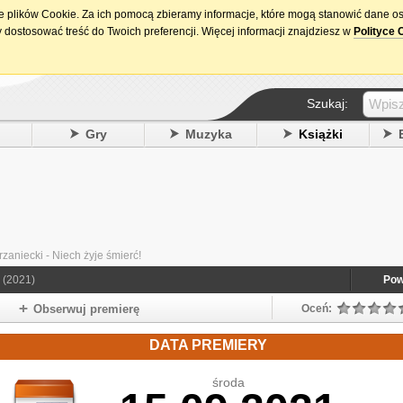
ie plików Cookie. Za ich pomocą zbieramy informacje, które mogą stanowić dane o
15. urodziny DataPremiery.pl
 dostosować treść do Twoich preferencji. Więcej informacji znajdziesz w
Polityce 
Szukaj:
y
Gry
Muzyka
Książki
aniecki - Niech żyje śmierć!
(2021)
Pow
Obserwuj premierę
Oceń:
DATA PREMIERY
środa