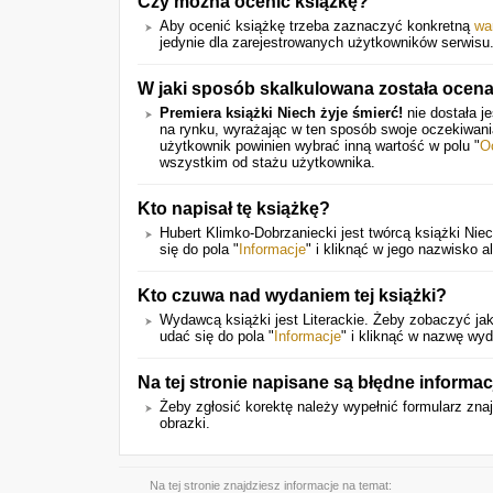
Czy można ocenić książkę?
Aby ocenić książkę trzeba zaznaczyć konkretną
wa
jedynie dla zarejestrowanych użytkowników serwisu
W jaki sposób skalkulowana została ocen
Premiera książki Niech żyje śmierć!
nie dostała j
na rynku, wyrażając w ten sposób swoje oczekiwan
użytkownik powinien wybrać inną wartość w polu "
O
wszystkim od stażu użytkownika.
Kto napisał tę książkę?
Hubert Klimko-Dobrzaniecki jest twórcą książki Nie
się do pola "
Informacje
" i kliknąć w jego nazwisko a
Kto czuwa nad wydaniem tej książki?
Wydawcą książki jest Literackie. Żeby zobaczyć jak
udać się do pola "
Informacje
" i kliknąć w nazwę wy
Na tej stronie napisane są błędne informac
Żeby zgłosić korektę należy wypełnić formularz zna
obrazki.
Na tej stronie znajdziesz informacje na temat: