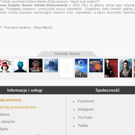
? Kiedy wychodzi Hubert Klimko-Dobrzaniecki - Niech żyje śmierć!?
owa książka Hubert Klimko-Dobrzaniecki
z 2021 roku to główny temat tego artykułu 
ego. Pooglądaj
zwiastun
i przeczytaj naszą zapowiedź. Znajdziesz tutaj również galerię 
, dzięki czemu poznasz interesujące nowości oraz zapowiedzi, a także wszystkie nadcho
m?
|
Premiera Soulless - [New Album]
Recently Viewed
Informacje i usługi
Społeczność
daj premierę
Facebook
teriały prasowe/promo
Instagram
klama
YouTube
a sklepów
Twitter
dgety