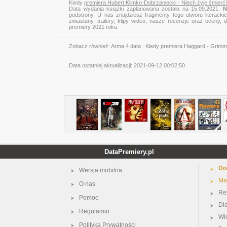
Kiedy
premiera Hubert Klimko-Dobrzaniecki - Niech żyje śmierć!
Data wydania książki zaplanowana została na 15.09.2021.
N
podstrony. U nas znajdziesz fragmenty tego utworu literacki
zwiastuny, trailery, klipy wideo, nasze recenzje oraz oceny
premiery 2021 roku.
Zobacz również:
Arma 4 data
|
Kiedy premiera Haggard - Grim
Data ostatniej aktualizacji:
2021-09-12 00:02:50
DataPremiery.pl
Do
Wersja mobilna
Ma
O nas
Re
Pomoc
Dl
Regulamin
Wi
Polityka Prywatności