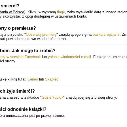
 śmierć!?
dania w Polsce
).
Kliknij w wybraną
flagę
, żeby wyświetlić datę z innego regio
 skorzystać z opcji dostępnej w ustawieniach konta.
orty o premierze?
aj z przycisku "
Obserwuj premierę
" znajdującego się na
pasku z opcjami
. Zm
ymać powiadomienie we wiadomości e-mail.
bom. Jak mogę to zrobić?
rony w serwisie Facebook
lub
ysłanie wiadomości e-mail
. Funkcje te umieszc
ści strony.
kę kliknij tutaj:
Ceneo
lub
Skąpiec
.
ch żyje śmierć!?
żna znaleźć w zakładce "
Gdzie kupić?
" znajdującej się z prawej strony.
ści odnośnie książki?
tóra umieszczona jest po prawej stronie.