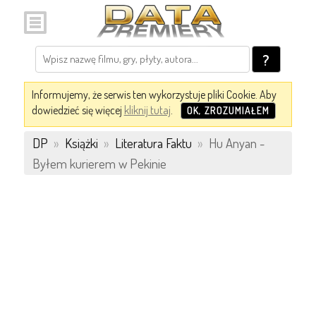
?
Informujemy, że serwis ten wykorzystuje pliki Cookie. Aby
dowiedzieć się więcej
kliknij tutaj
.
OK, ZROZUMIAŁEM
DP
»
Książki
»
Literatura Faktu
»
Hu Anyan -
Byłem kurierem w Pekinie