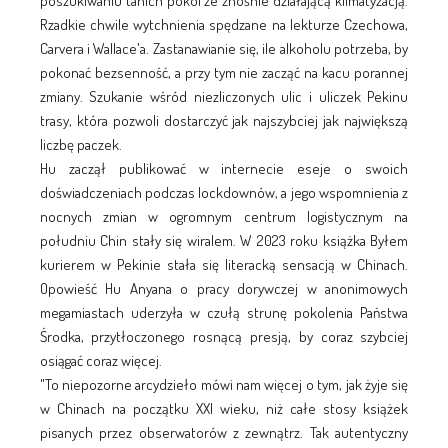
poszukiwaniu tanich pokoi ze znośnie działającą klimatyzacją.
Rzadkie chwile wytchnienia spędzane na lekturze Czechowa,
Carvera i Wallace'a. Zastanawianie się, ile alkoholu potrzeba, by
pokonać bezsenność, a przy tym nie zacząć na kacu porannej
zmiany. Szukanie wśród niezliczonych ulic i uliczek Pekinu
trasy, która pozwoli dostarczyć jak najszybciej jak największą
liczbę paczek.
Hu zaczął publikować w internecie eseje o swoich
doświadczeniach podczas lockdownów, a jego wspomnienia z
nocnych zmian w ogromnym centrum logistycznym na
południu Chin stały się wiralem. W 2023 roku książka Byłem
kurierem w Pekinie stała się literacką sensacją w Chinach.
Opowieść Hu Anyana o pracy dorywczej w anonimowych
megamiastach uderzyła w czułą strunę pokolenia Państwa
Środka, przytłoczonego rosnącą presją, by coraz szybciej
osiągać coraz więcej.
"To niepozorne arcydzieło mówi nam więcej o tym, jak żyje się
w Chinach na początku XXI wieku, niż całe stosy książek
pisanych przez obserwatorów z zewnątrz. Tak autentyczny