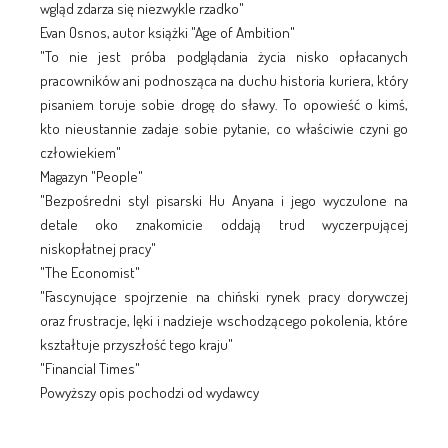
wgląd zdarza się niezwykle rzadko"
Evan Osnos, autor książki "Age of Ambition"
"To nie jest próba podglądania życia nisko opłacanych
pracowników ani podnosząca na duchu historia kuriera, który
pisaniem toruje sobie drogę do sławy. To opowieść o kimś,
kto nieustannie zadaje sobie pytanie, co właściwie czyni go
człowiekiem"
Magazyn "People"
"Bezpośredni styl pisarski Hu Anyana i jego wyczulone na
detale oko znakomicie oddają trud wyczerpującej
niskopłatnej pracy"
"The Economist"
"Fascynujące spojrzenie na chiński rynek pracy dorywczej
oraz frustracje, lęki i nadzieje wschodzącego pokolenia, które
kształtuje przyszłość tego kraju"
"Financial Times"
Powyższy opis pochodzi od wydawcy