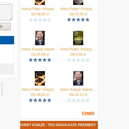
e
z
Harry Potter i Książę Półkrwi. Tom 6
Harry Potter i Książę Półkrwi. Tom 6. Czarna edycja
j
Od
48,08
zł
Od
33,50
zł
z
i
dź
.
Harry. Książę niepokorny
Harry Potter i Książę Półkrwi - poradnik do gry - Michał "Wolfen" Basta
Od
35,48
zł
Od
6,56
zł
Harry Potter i Książę Półkrwi. Tom 6
Harry. Książę niepokorny mobi,epub Iwona Kienzler - ebook
Od
46,83
zł
Od
33,12
zł
 KSIĄŻKA HARRY KSIĄŻE - TEN DRUGI DATA PREMIERY