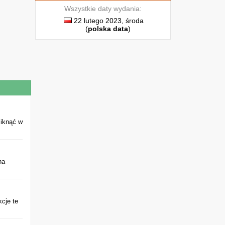
Wszystkie daty wydania:
22 lutego 2023, środa
(
polska data
)
liknąć w
na
kcje te