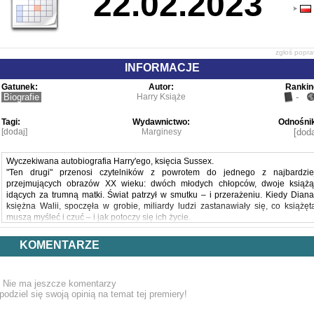
22.02.2023
zgłoś popr
INFORMACJE
Gatunek:
Autor:
Rankin
Biografie
Harry Książe
-
Tagi:
Wydawnictwo:
Odnośnik
[dodaj]
Marginesy
[doda
Wyczekiwana autobiografia Harry'ego, księcia Sussex.
"Ten drugi" przenosi czytelników z powrotem do jednego z najbardzie
przejmujących obrazów XX wieku: dwóch młodych chłopców, dwoje książą
idących za trumną matki. Świat patrzył w smutku – i przerażeniu. Kiedy Diana
księżna Walii, spoczęła w grobie, miliardy ludzi zastanawiały się, co książęt
muszą myśleć i czuć – i jak potoczy się ich życie.
Teraz Harry w końcu opowiada swoją historię.
"Ten drugi", książka pełna surowej, niezachwianej szczerości, jest na wiel
KOMENTARZE
poziomach przełomowa dzięki przenikliwości, serii olśnień, samoanalizie i ciężk
wywalczonej mądrości na temat wiecznej mocy miłości, która triumfuje na
żalem.
Nie ma jeszcze komentarzy
Książę Harry pragnie wesprzeć brytyjskie organizacje charytatywne darowizn
podziel się swoją opinią na temat tej premiery!
płynącą z dochodu z publikacji książki Ten drugi. Książę Sussex przekazał 1, 
miliona dolarów Sentebale, organizacji, którą założył wraz z księciem Seeiso jak