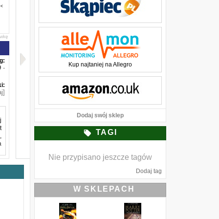
awkę
g:
Kup najtaniej na Allegro
-
i:
j]
Dodaj swój sklep
j
t
TAGI
,
a
Nie przypisano jeszcze tagów
u
Dodaj tag
o
d
W SKLEPACH
ą
5
o