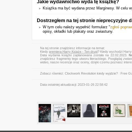
Jakie wydawnictwo wyda tę książkę?
Książka ma być wydana przez Marginesy. W celu wyśw
Dostrzegłem na tej stronie nieprecyzyjne
W tym celu należy wypełnić formularz "
zgłoś popra
opisy, okładki lub plakaty oraz zwiastuny.
Na tej stronie znajdziesz informacje na temat:
Kiedy
premiera Harry Książe - Ten drugi
? Kiedy wychodzi Harry 
Data wydania książki zaplanowana została na 22.02.2023.
N
znajdziesz fragmenty tego utworu literackiego. Pooglądaj
zwias
wideo, nasze recenzje oraz oceny, dzięki czemu poznasz inter
Zobacz również:
Clockwork Revolution kiedy wyjdzie?
|
Free Gu
Data ostatniej aktualizacji:
2023-01-26 22:58:42