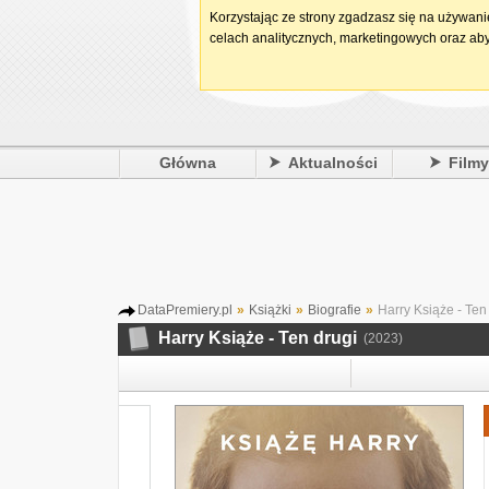
Korzystając ze strony zgadzasz się na używan
celach analitycznych, marketingowych oraz aby
Główna
Aktualności
Film
DataPremiery.pl
»
Książki
»
Biografie
»
Harry Książe - Ten
Harry Książe - Ten drugi
(2023)