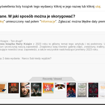
ietlenia listy książek tego wydawcy kliknij w jego nazwę lub kliknij
utaj
.
 dane. W jaki sposób można je skorygować?
wkę
" umieszczony nad polem "
Informacje
". Zgłaszać można błędne daty prem
Książe - Ten drugi?
owa książka Harry Książe
z 2023 roku to główny temat tego artykułu i tej podstrony. 
tun
i przeczytaj naszą zapowiedź. Znajdziesz tutaj również galerię zdjęć, zwiastuny, trailery,
esujące nowości oraz zapowiedzi, a także wszystkie nadchodzące premiery 2023 roku.
y 2 data wydania
|
Narco Sub kiedy wyjdzie?
Recently Viewed