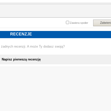
hołd dla ich matek, która wspiera dzieci i młodzież w Lesotho i Botswani
zarażonych HIV/AIDS. Książę Harry przekaże również darowiznę na rzec
organizacji non-profit WellChild w wysokości 300 tysięcy funtów. WellChild, które
od piętnastu lat udziela królewskiego patronatu, stara się, by dzieci i młodzież 
chorobami przewlekłymi otrzymywały opiekę w domu zamiast w szpitalu.
Harry, książę Sussex, jest mężem, ojcem, działaczem humanitarnym 
Zatwier
Zawiera spoiler
ekologicznym, weteranem wojennym i ambasadorem zdrowia psychicznego
Mieszka w Santa Barbara w Kalifornii z rodziną i trzema psami.
Powyższy opis pochodzi od wydawcy.
RECENZJE
 żadnych recenzji. A może Ty dodasz swoją?
Napisz pierwszą recenzję
NOWA