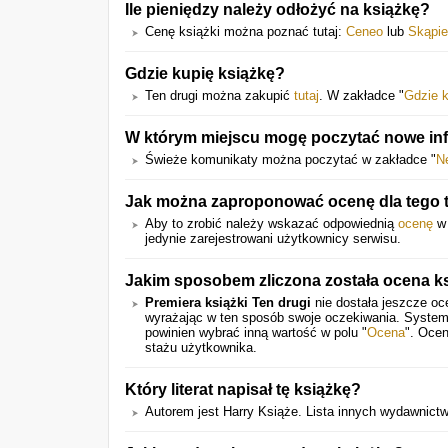
Ile pieniędzy należy odłożyć na książkę?
Cenę książki można poznać tutaj:
Ceneo
lub
Skąpi
Gdzie kupię książkę?
Ten drugi można zakupić
tutaj
. W zakładce "
Gdzie 
W którym miejscu mogę poczytać nowe inf
Świeże komunikaty można poczytać w zakładce "
N
Jak można zaproponować ocenę dla tego t
Aby to zrobić należy wskazać odpowiednią
ocenę
w 
jedynie zarejestrowani użytkownicy serwisu.
Jakim sposobem zliczona została ocena ks
Premiera książki Ten drugi
nie dostała jeszcze oc
wyrażając w ten sposób swoje oczekiwania. System
powinien wybrać inną wartość w polu "
Ocena
". Ocen
stażu użytkownika.
Który literat napisał tę książkę?
Autorem jest Harry Książe. Lista innych wydawnict