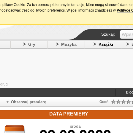
ie plików Cookie. Za ich pomocą zbieramy informacje, które mogą stanowić dane o
15. urodziny DataPremiery.pl
 dostosować treść do Twoich preferencji. Więcej informacji znajdziesz w
Polityce 
Szukaj:
y
Gry
Muzyka
Książki
 drugi
Biog
Obserwuj premierę
Oceń:
DATA PREMIERY
środa