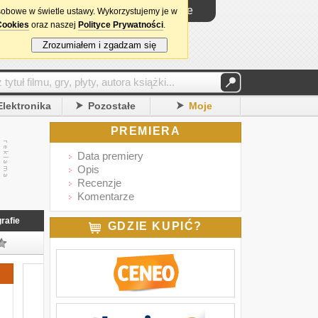
Logowanie
sobowe w świetle ustawy. Wykorzystujemy je w
Cookies
oraz naszej
Polityce Prywatności
.
Zrozumiałem i zgadzam się
Elektronika
Pozostałe
Moje
PREMIERA
Data premiery
Opis
Recenzje
Komentarze
rafie
GDZIE KUPIĆ?