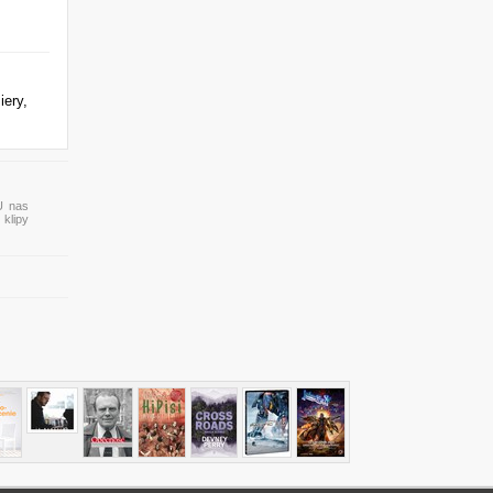
iery,
U nas
 klipy