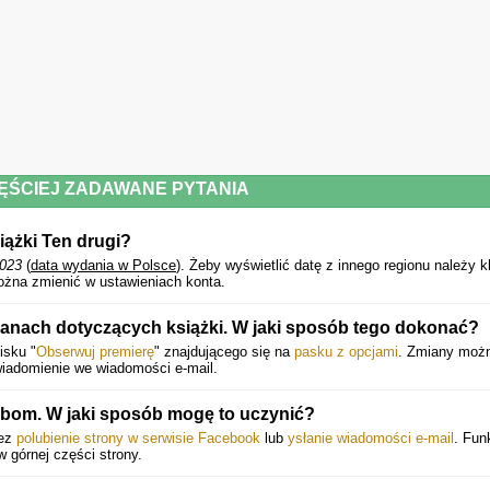
ĘŚCIEJ ZADAWANE PYTANIA
iążki Ten drugi?
2023
(
data wydania w Polsce
).
Żeby wyświetlić datę z innego regionu należy k
ożna zmienić w ustawieniach konta.
anach dotyczących książki. W jaki sposób tego dokonać?
isku "
Obserwuj premierę
" znajdującego się na
pasku z opcjami
. Zmiany moż
wiadomienie we wiadomości e-mail.
om. W jaki sposób mogę to uczynić?
zez
polubienie strony w serwisie Facebook
lub
ysłanie wiadomości e-mail
. Fun
 w górnej części strony.