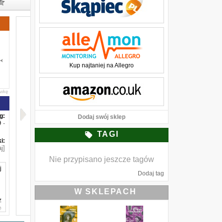
Kup najtaniej na Allegro
awkę
g:
Dodaj swój sklep
-
TAGI
i:
j]
Nie przypisano jeszcze tagów
j
Dodaj tag
W SKLEPACH
z
o
t