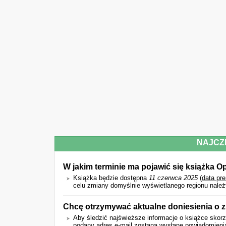
NAJCZ
W jakim terminie ma pojawić się książka O
Książka będzie dostępna
11 czerwca 2025
(
data pr
celu zmiany domyślnie wyświetlanego regionu należy
Chcę otrzymywać aktualne doniesienia o 
Aby śledzić najświeższe informacje o książce skorz
podany adres e-mail zostaną wysłane powiadomienia 