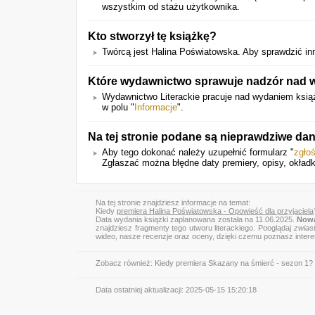
wszystkim od stażu użytkownika.
Kto stworzył tę książkę?
Twórcą jest Halina Poświatowska. Aby sprawdzić inne
Które wydawnictwo sprawuje nadzór nad w
Wydawnictwo Literackie pracuje nad wydaniem ksią
w polu "
Informacje
".
Na tej stronie podane są nieprawdziwe da
Aby tego dokonać należy uzupełnić formularz "
zgło
Zgłaszać można błędne daty premiery, opisy, okładki
Na tej stronie znajdziesz informacje na temat:
Kiedy
premiera Halina Poświatowska - Opowieść dla przyjaciela
Data wydania książki zaplanowana została na 11.06.2025.
Nowa
znajdziesz fragmenty tego utworu literackiego. Pooglądaj
zwias
wideo, nasze recenzje oraz oceny, dzięki czemu poznasz inter
Zobacz również:
Kiedy premiera Skazany na śmierć - sezon 1?
Data ostatniej aktualizacji:
2025-05-15 15:20:18