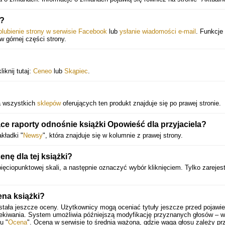
m?
olubienie strony w serwisie Facebook
lub
ysłanie wiadomości e-mail
. Funkcje 
 w górnej części strony.
iknij tutaj:
Ceneo
lub
Skąpiec
.
ta wszystkich
sklepów
oferujących ten produkt znajduje się po prawej stronie.
e raporty odnośnie książki Opowieść dla przyjaciela?
kładki "
Newsy
", która znajduje się w kolumnie z prawej strony.
ę dla tej książki?
ięciopunktowej skali, a następnie oznaczyć wybór kliknięciem. Tylko zarejes
ena książki?
stała jeszcze oceny. Użytkownicy mogą oceniać tytuły jeszcze przed pojawi
zekiwania. System umożliwia późniejszą modyfikację przyznanych głosów – 
u "
Ocena
". Ocena w serwisie to średnia ważona, gdzie waga głosu zależy pr