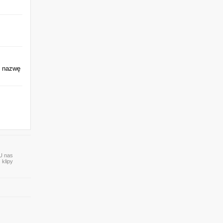
o nazwę
 U nas
 klipy