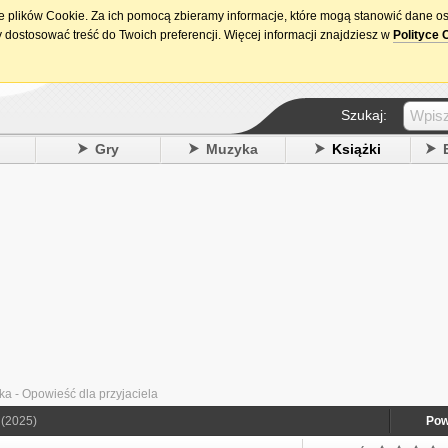
ie plików Cookie. Za ich pomocą zbieramy informacje, które mogą stanowić dane o
15. urodziny DataPremiery.pl
 dostosować treść do Twoich preferencji. Więcej informacji znajdziesz w
Polityce 
Szukaj:
y
Gry
Muzyka
Książki
a - Opowieść dla przyjaciela
(2025)
Pow