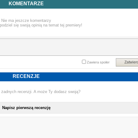
właściwie listem do nas, współczesnych czytelniczek i czytelników. Poznajem
KOMENTARZE
prywatne losy pisarki, intymne wyznania, towarzyszymy w namyśle nad życie
naznaczonym chorobą.
Nie ma jeszcze komentarzy
podziel się swoją opinią na temat tej premiery!
„Opowieść dla przyjaciela” od lat pozostaje źródłem nadziei. To klasyka literatury
która nie przemija. Od tej intymnej spowiedzi powinni zacząć lekturę ci, którz
Poświatowskiej dotąd nie czytali albo jeszcze nie zdążyli polubić jej poezji.
„Jednak potrzeba mi twoich słów i trzeba twojej pamięci. Pamiętaj o mnie
dobrze? Może będę się mniej bała, może będę usypiała spokojniej…”
Zatwier
Zawiera spoiler
RECENZJE
Powyższy opis pochodzi od wydawcy.
 żadnych recenzji. A może Ty dodasz swoją?
Napisz pierwszą recenzję
NOWA KSIĄŻKA HALINA POŚWIAT