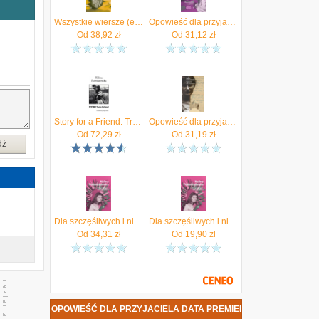
y
m
Wszystkie wiersze (e-book) - Atrakcyjne ceny HITÓW. Czytaj z przyjemnością..
Opowieść dla przyjaciela
Od
38,92
zł
Od
31,12
zł
,
y
,
Story for a Friend: Translated by Maya Peretz
Opowieść dla przyjaciela - Halina Poświatowska
Od
72,29
zł
Od
31,19
zł
dź
Dla szczęśliwych i nieszczęśliwych
Dla szczęśliwych i nieszczęśliwych (e-book) - Atrakcyjne ceny HITÓW. Czytaj z przyjemnością..
Od
34,31
zł
Od
19,90
zł
OWSKA - OPOWIEŚĆ DLA PRZYJACIELA DATA PREMIERY