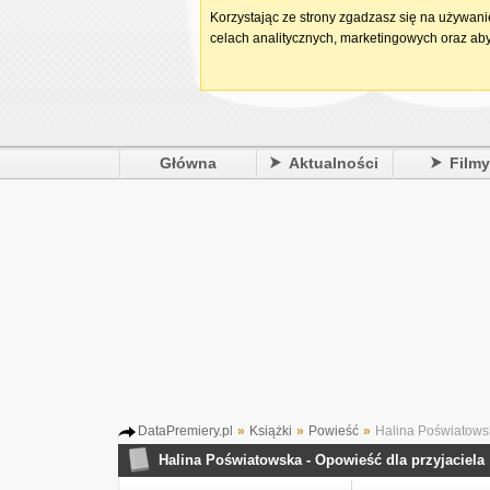
Korzystając ze strony zgadzasz się na używan
celach analitycznych, marketingowych oraz aby
Główna
Aktualności
Film
DataPremiery.pl
»
Książki
»
Powieść
»
Halina Poświatowsk
Halina Poświatowska - Opowieść dla przyjaciela