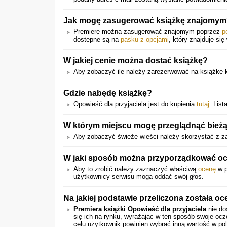
Jak mogę zasugerować książkę znajomy
Premierę można zasugerować znajomym poprzez
p
dostępne są na
pasku z opcjami
, który znajduje się
W jakiej cenie można dostać książkę?
Aby zobaczyć ile należy zarezerwować na książkę kl
Gdzie nabędę książkę?
Opowieść dla przyjaciela jest do kupienia
tutaj
. Lis
W którym miejscu mogę przeglądnąć bieżąc
Aby zobaczyć świeże wieści należy skorzystać z za
W jaki sposób można przyporządkować ocen
Aby to zrobić należy zaznaczyć właściwą
ocenę
w p
użytkownicy serwisu mogą oddać swój głos.
Na jakiej podstawie przeliczona została oc
Premiera książki Opowieść dla przyjaciela
nie do
się ich na rynku, wyrażając w ten sposób swoje oc
celu użytkownik powinien wybrać inną wartość w pol