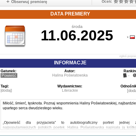
Obserwuj premierę
Oceń:
DATA PREMIERY
środa
11.06.2025
zgłoś popr
INFORMACJE
Gatunek:
Autor:
Rankin
Powieść
Halina Poświatowska
-
Tagi:
Wydawnictwo:
Odnośnik
[dodaj]
Literackie
[doda
Miłość, śmierć, tęsknota. Poznaj wspomnienia Haliny Poświatowskiej, najbardzie
upartego serca dwudziestego wieku.
„Opowieść dla przyjaciela” to autobiograficzny portret jednej 
najpopularniejszych polskich poetek. Halina Poświatowska napisała ją krótk
przed swoją śmiercią. I chociaż adresuje tekst do przyjaciela, książka jes