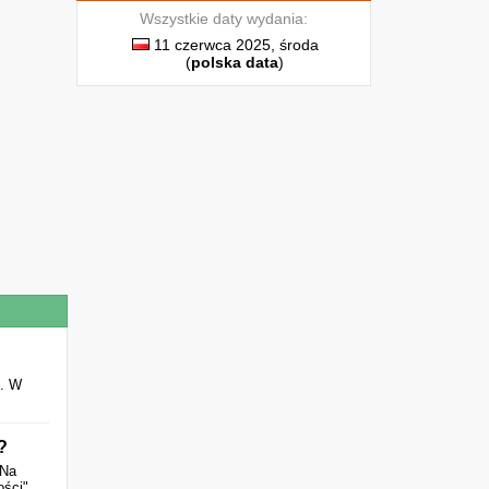
Wszystkie daty wydania:
11 czerwca 2025, środa
(
polska data
)
. W
?
 Na
ści".