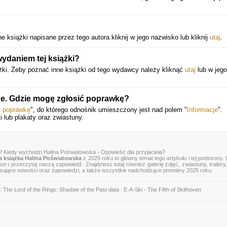
 książki napisane przez tego autora kliknij w jego nazwisko lub kliknij
utaj
.
ydaniem tej książki?
żki. Żeby poznać inne książki od tego wydawcy należy kliknąć
utaj
lub w jeg
ne. Gdzie mogę zgłosić poprawkę?
ś poprawkę
", do którego odnośnik umieszczony jest nad polem "
Informacje
".
 lub plakaty oraz zwiastuny.
? Kiedy wychodzi Halina Poświatowska - Opowieść dla przyjaciela?
 książka Halina Poświatowska
z 2025 roku to główny temat tego artykułu i tej podstrony.
tun
i przeczytaj naszą zapowiedź. Znajdziesz tutaj również galerię zdjęć, zwiastuny, trailery,
esujące nowości oraz zapowiedzi, a także wszystkie nadchodzące premiery 2025 roku.
|
The Lord of the Rings: Shadow of the Past data
|
E-A-Ski - The Fifth of Skithoven