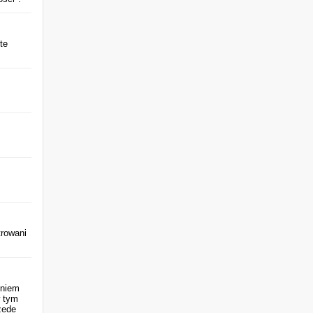
te
trowani
eniem
w tym
zede