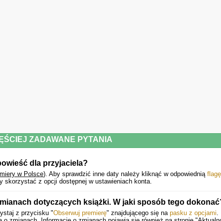
ĘŚCIEJ ZADAWANE PYTANIA
powieść dla przyjaciela?
emiery w Polsce
).
Aby sprawdzić inne daty należy kliknąć w odpowiednią
flagę
 skorzystać z opcji dostępnej w ustawieniach konta.
zmianach dotyczących książki. W jaki sposób tego dokonać
ystaj z przycisku "
Obserwuj premierę
" znajdującego się na
pasku z opcjami
.
o zmianach. Informacje o zmianach pojawią się również na stronie "Aktualno