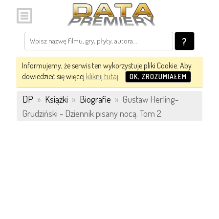
?
Informujemy, że serwis ten wykorzystuje pliki Cookie. Aby
dowiedzieć się więcej
kliknij tutaj
.
OK, ZROZUMIAŁEM
DP
»
Książki
»
Biografie
»
Gustaw Herling-
Grudziński - Dziennik pisany nocą. Tom 2