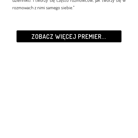
dzienniki). I tworzy się często rozmówców, jak tworzy się w
rozmowach z nimi samego siebie."
ZOBACZ WIĘCEJ PREMIER...