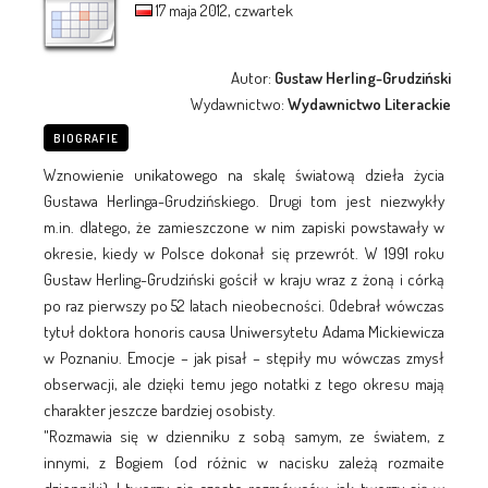
17 maja 2012, czwartek
Autor:
Gustaw Herling-Grudziński
Wydawnictwo:
Wydawnictwo Literackie
BIOGRAFIE
Wznowienie unikatowego na skalę światową dzieła życia
Gustawa Herlinga-Grudzińskiego. Drugi tom jest niezwykły
m.in. dlatego, że zamieszczone w nim zapiski powstawały w
okresie, kiedy w Polsce dokonał się przewrót. W 1991 roku
Gustaw Herling-Grudziński gościł w kraju wraz z żoną i córką
po raz pierwszy po 52 latach nieobecności. Odebrał wówczas
tytuł doktora honoris causa Uniwersytetu Adama Mickiewicza
w Poznaniu. Emocje – jak pisał – stępiły mu wówczas zmysł
obserwacji, ale dzięki temu jego notatki z tego okresu mają
charakter jeszcze bardziej osobisty.
"Rozmawia się w dzienniku z sobą samym, ze światem, z
innymi, z Bogiem (od różnic w nacisku zależą rozmaite