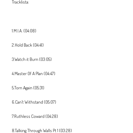
Tracklista:
1.M.I.A. (04:08)
2.Hold Back (04:41)
3.Watch it Burn (03:05)
4.Master Of A Plan (04:47)
5.Torn Again (05:31)
6.Can’t Withstand (05:07)
7.Ruthless Coward (04:28)
8.Talking Through Walls Pt 1 (03:28)