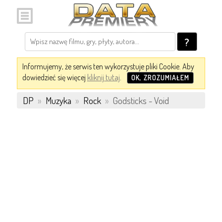
?
Informujemy, że serwis ten wykorzystuje pliki Cookie. Aby
dowiedzieć się więcej
kliknij tutaj
.
OK, ZROZUMIAŁEM
DP
»
Muzyka
»
Rock
»
Godsticks - Void