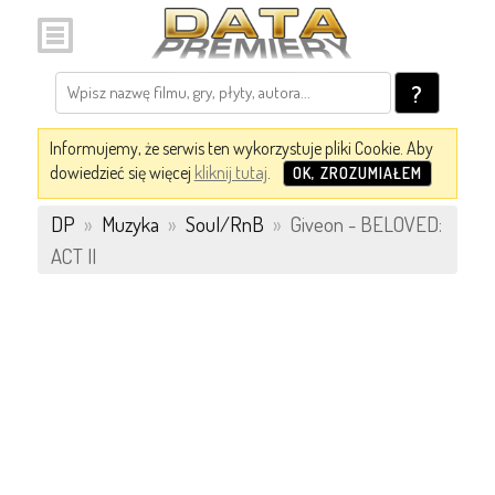
?
Informujemy, że serwis ten wykorzystuje pliki Cookie. Aby
dowiedzieć się więcej
kliknij tutaj
.
OK, ZROZUMIAŁEM
DP
»
Muzyka
»
Soul/RnB
»
Giveon - BELOVED:
ACT II