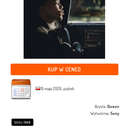
KUP W CENEO
15 maja 2026, piątek
Arysta:
Giveon
Wytwórnia:
Sony
SOUL/RNB