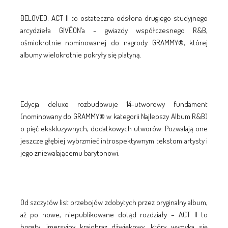
BELOVED: ACT II to ostateczna odsłona drugiego studyjnego
arcydzieła GIVĒON’a - gwiazdy współczesnego R&B,
ośmiokrotnie nominowanej do nagrody GRAMMY®, której
albumy wielokrotnie pokryły się platyną.
Edycja deluxe rozbudowuje 14-utworowy fundament
(nominowany do GRAMMY® w kategorii Najlepszy Album R&B)
o pięć ekskluzywnych, dodatkowych utworów. Pozwalają one
jeszcze głębiej wybrzmieć introspektywnym tekstom artysty i
jego zniewalającemu barytonowi.
Od szczytów list przebojów zdobytych przez oryginalny album,
aż po nowe, niepublikowane dotąd rozdziały – ACT II to
bogaty, imersyjny krajobraz dźwiękowy, który wymyka się