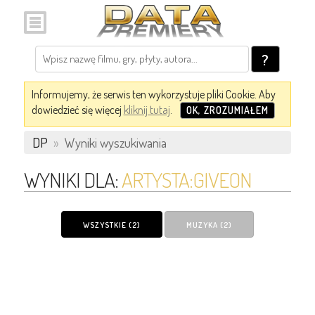
?
Informujemy, że serwis ten wykorzystuje pliki Cookie. Aby
dowiedzieć się więcej
kliknij tutaj
.
OK, ZROZUMIAŁEM
DP
»
Wyniki wyszukiwania
WYNIKI DLA:
ARTYSTA:GIVEON
WSZYSTKIE (2)
MUZYKA (2)