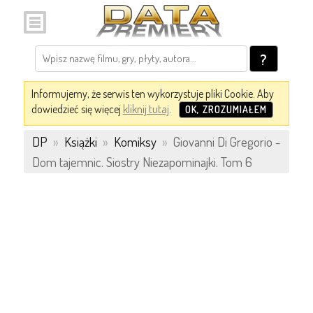
?
Informujemy, że serwis ten wykorzystuje pliki Cookie. Aby
dowiedzieć się więcej
kliknij tutaj
.
OK, ZROZUMIAŁEM
DP
»
Książki
»
Komiksy
»
Giovanni Di Gregorio -
Dom tajemnic. Siostry Niezapominajki. Tom 6