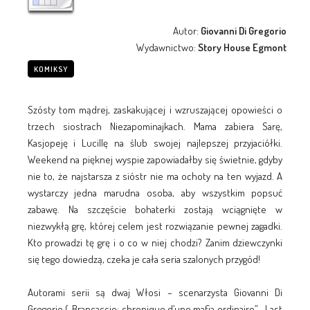
Autor:
Giovanni Di Gregorio
Wydawnictwo:
Story House Egmont
KOMIKSY
Szósty tom mądrej, zaskakującej i wzruszającej opowieści o
trzech siostrach Niezapominajkach. Mama zabiera Sarę,
Kasjopeję i Lucillę na ślub swojej najlepszej przyjaciółki.
Weekend na pięknej wyspie zapowiadałby się świetnie, gdyby
nie to, że najstarsza z sióstr nie ma ochoty na ten wyjazd. A
wystarczy jedna marudna osoba, aby wszystkim popsuć
zabawę. Na szczęście bohaterki zostają wciągnięte w
niezwykłą grę, której celem jest rozwiązanie pewnej zagadki.
Kto prowadzi tę grę i o co w niej chodzi? Zanim dziewczynki
się tego dowiedzą, czeka je cała seria szalonych przygód!
Autorami serii są dwaj Włosi – scenarzysta Giovanni Di
Gregorio („Brancaccio: chronique d’une mafia ordinaire”, „Last