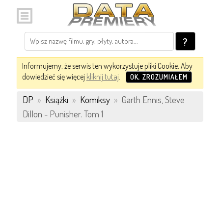
?
Informujemy, że serwis ten wykorzystuje pliki Cookie. Aby
dowiedzieć się więcej
kliknij tutaj
.
OK, ZROZUMIAŁEM
DP
»
Książki
»
Komiksy
»
Garth Ennis, Steve
Dillon - Punisher. Tom 1