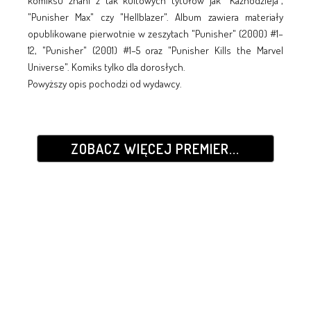
komiksu znani z tak kultowych tytułów jak "Kaznodzieja",
"Punisher Max" czy "Hellblazer". Album zawiera materiały
opublikowane pierwotnie w zeszytach "Punisher" (2000) #1–
12, "Punisher" (2001) #1–5 oraz "Punisher Kills the Marvel
Universe". Komiks tylko dla dorosłych.
Powyższy opis pochodzi od wydawcy.
ZOBACZ WIĘCEJ PREMIER...