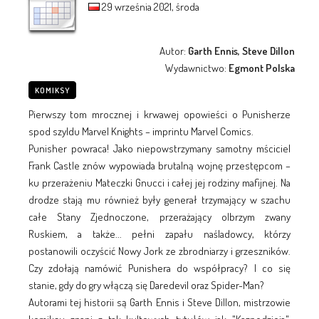
29 września 2021, środa
Autor:
Garth Ennis, Steve Dillon
Wydawnictwo:
Egmont Polska
KOMIKSY
Pierwszy tom mrocznej i krwawej opowieści o Punisherze
spod szyldu Marvel Knights – imprintu Marvel Comics.
Punisher powraca! Jako niepowstrzymany samotny mściciel
Frank Castle znów wypowiada brutalną wojnę przestępcom –
ku przerażeniu Mateczki Gnucci i całej jej rodziny mafijnej. Na
drodze stają mu również były generał trzymający w szachu
całe Stany Zjednoczone, przerażający olbrzym zwany
Ruskiem, a także... pełni zapału naśladowcy, którzy
postanowili oczyścić Nowy Jork ze zbrodniarzy i grzeszników.
Czy zdołają namówić Punishera do współpracy? I co się
stanie, gdy do gry włączą się Daredevil oraz Spider-Man?
Autorami tej historii są Garth Ennis i Steve Dillon, mistrzowie