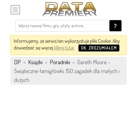
?
Informujemy, że serwis ten wykorzystuje pliki Cookie. Aby
dowiedzieć się więcej
kliknij tutaj
.
OK, ZROZUMIAŁEM
DP
»
Książki
»
Poradniki
»
Gareth Moore -
Świąteczne łamigłówki. 150 zagadek dla małych i
dużych