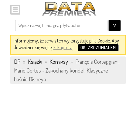
?
Informujemy, że serwis ten wykorzystuje pliki Cookie. Aby
dowiedzieć się więcej
kliknij tutaj
.
OK, ZROZUMIAŁEM
DP
»
Książki
»
Komiksy
»
François Corteggiani,
Mario Cortes - Zakochany kundel. Klasyczne
baśnie Disneya