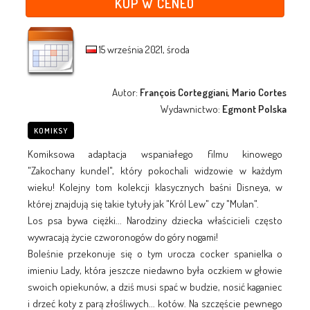
KUP W CENEO
15 września 2021, środa
Autor:
François Corteggiani, Mario Cortes
Wydawnictwo:
Egmont Polska
KOMIKSY
Komiksowa adaptacja wspaniałego filmu kinowego
"Zakochany kundel", który pokochali widzowie w każdym
wieku! Kolejny tom kolekcji klasycznych baśni Disneya, w
której znajdują się takie tytuły jak "Król Lew" czy "Mulan".
Los psa bywa ciężki... Narodziny dziecka właścicieli często
wywracają życie czworonogów do góry nogami!
Boleśnie przekonuje się o tym urocza cocker spanielka o
imieniu Lady, która jeszcze niedawno była oczkiem w głowie
swoich opiekunów, a dziś musi spać w budzie, nosić kaganiec
i drzeć koty z parą złośliwych... kotów. Na szczęście pewnego