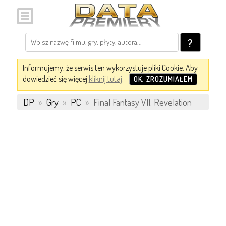
?
Informujemy, że serwis ten wykorzystuje pliki Cookie. Aby
dowiedzieć się więcej
kliknij tutaj
.
OK, ZROZUMIAŁEM
DP
»
Gry
»
PC
»
Final Fantasy VII: Revelation