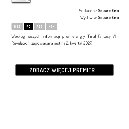
Producent:
Square Enix
Wydawca:
Square Enix
NS2
PC
PS5
XSX
Według naszych informacji premiera gry 'Final Fantasy VII:
Revelation' zapowiadana jest na 2. kwartał 2027.
ZOBACZ WIĘCEJ PREMIER...