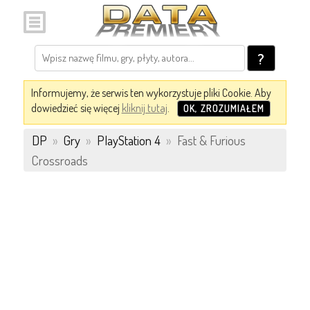
?
Informujemy, że serwis ten wykorzystuje pliki Cookie. Aby
dowiedzieć się więcej
kliknij tutaj
.
OK, ZROZUMIAŁEM
DP
»
Gry
»
PlayStation 4
»
Fast & Furious
Crossroads