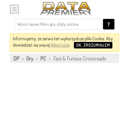
?
Informujemy, że serwis ten wykorzystuje pliki Cookie. Aby
dowiedzieć się więcej
kliknij tutaj
.
OK, ZROZUMIAŁEM
DP
»
Gry
»
PC
»
Fast & Furious Crossroads