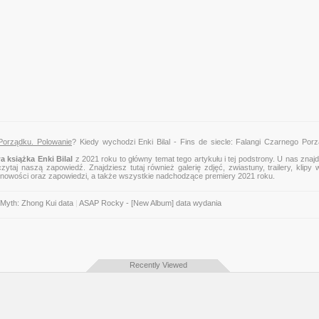
 Porządku. Polowanie
? Kiedy wychodzi Enki Bilal - Fins de siecle: Falangi Czarnego Por
 książka Enki Bilal
z 2021 roku to główny temat tego artykułu i tej podstrony. U nas znaj
zytaj naszą zapowiedź. Znajdziesz tutaj również galerię zdjęć, zwiastuny, trailery, klipy 
 nowości oraz zapowiedzi, a także wszystkie nadchodzące premiery 2021 roku.
 Myth: Zhong Kui data
|
ASAP Rocky - [New Album] data wydania
Recently Viewed