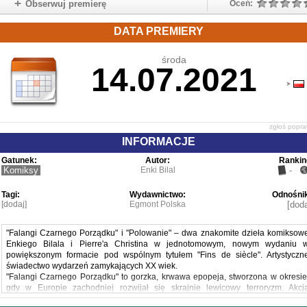
Obserwuj premierę
Oceń:
DATA PREMIERY
środa
14.07.2021
zgłoś popr
INFORMACJE
Gatunek:
Autor:
Rankin
Komiksy
Enki Bilal
-
Tagi:
Wydawnictwo:
Odnośnik
[dodaj]
Egmont Polska
[doda
"Falangi Czarnego Porządku" i "Polowanie" – dwa znakomite dzieła komiksow
Enkiego Bilala i Pierre'a Christina w jednotomowym, nowym wydaniu 
powiększonym formacie pod wspólnym tytułem "Fins de siècle". Artystyczn
świadectwo wydarzeń zamykających XX wiek.
"Falangi Czarnego Porządku" to gorzka, krwawa epopeja, stworzona w okresie
gdy w Europie zachodniej rozwijał się skrajnie lewicowy terroryzm. Akcj
opowieści dzieje się w 1979 roku, czterdzieści lat po zakończeniu wojn