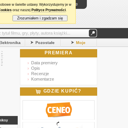
Logowanie
sobowe w świetle ustawy. Wykorzystujemy je w
Cookies
oraz naszej
Polityce Prywatności
.
Zrozumiałem i zgadzam się
Elektronika
Pozostałe
Moje
PREMIERA
Data premiery
Opis
Recenzje
Komentarze
GDZIE KUPIĆ?
iksy