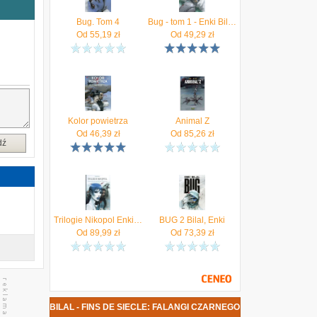
z
e
Bug. Tom 4
Bug - tom 1 - Enki Bilal - Białystok Nowy
a
Od
55,19
zł
Od
49,29
zł
ę
w
a
.
u
h
w
y
Kolor powietrza
Animal Z
e
Od
46,39
zł
Od
85,26
zł
s
dź
,
ć
Trilogie Nikopol Enki Bilal
BUG 2 Bilal, Enki
Od
89,99
zł
Od
73,39
zł
 BILAL - FINS DE SIECLE: FALANGI CZARNEGO PORZĄDKU. POLOWANIE DA