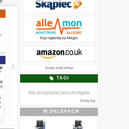
Kup najtaniej na Allegro
awkę
g:
Dodaj swój sklep
-
TAGI
i:
j]
Nie przypisano jeszcze tagów
e
Dodaj tag
w
e
W SKLEPACH
,
a
y