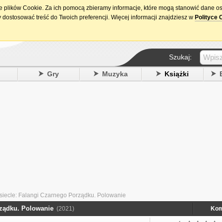
ie plików Cookie. Za ich pomocą zbieramy informacje, które mogą stanowić dane o
15. urodziny DataPremiery.pl
 dostosować treść do Twoich preferencji. Więcej informacji znajdziesz w
Polityce 
Szukaj:
y
Gry
Muzyka
Książki
e siecle: Falangi Czarnego Porządku. Polowanie
orządku. Polowanie
(2021)
Kom