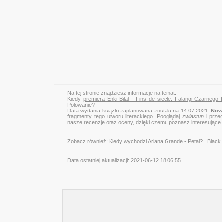
Na tej stronie znajdziesz informacje na temat:
Kiedy
premiera Enki Bilal - Fins de siecle: Falangi Czarnego
Polowanie?
Data wydania książki zaplanowana została na 14.07.2021.
Nowa
fragmenty tego utworu literackiego. Pooglądaj
zwiastun
i przec
nasze recenzje oraz oceny, dzięki czemu poznasz interesujące
Zobacz również:
Kiedy wychodzi Ariana Grande - Petal?
|
Black
Data ostatniej aktualizacji:
2021-06-12 18:06:55