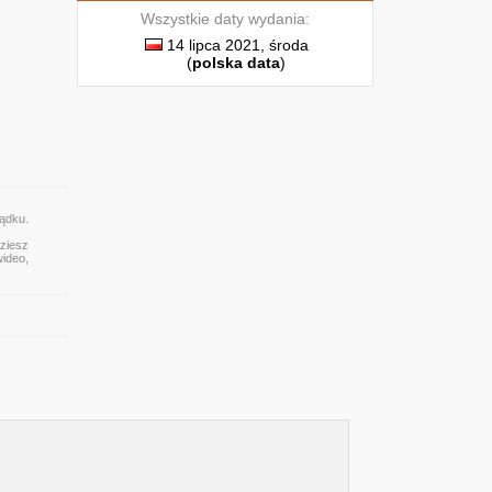
Wszystkie daty wydania:
14 lipca 2021, środa
(
polska data
)
ządku.
dziesz
wideo,