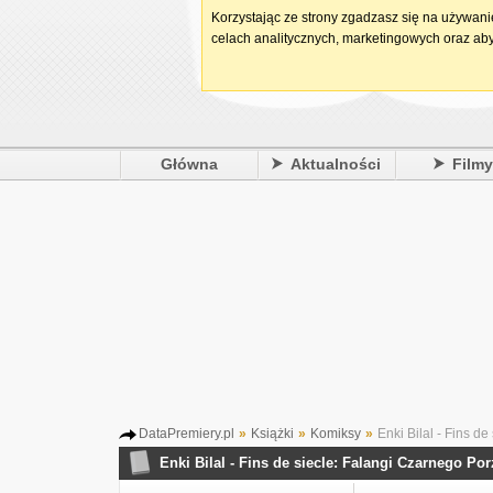
Korzystając ze strony zgadzasz się na używan
celach analitycznych, marketingowych oraz aby
Główna
Aktualności
Film
DataPremiery.pl
»
Książki
»
Komiksy
»
Enki Bilal - Fins d
Enki Bilal - Fins de siecle: Falangi Czarnego P