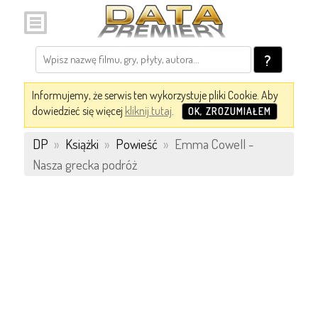
?
Informujemy, że serwis ten wykorzystuje pliki Cookie. Aby
dowiedzieć się więcej
kliknij tutaj
.
OK, ZROZUMIAŁEM
DP
»
Książki
»
Powieść
»
Emma Cowell -
Nasza grecka podróż