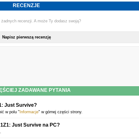
RECENZJE
 żadnych recenzji. A może Ty dodasz swoją?
Napisz pierwszą recenzję
ĘŚCIEJ ZADAWANE PYTANIA
1: Just Survive?
ć w polu "
Informacje
" w górnej części strony.
H1Z1: Just Survive na PC?
.