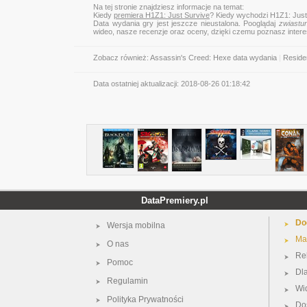
Na tej stronie znajdziesz informacje na temat:
Kiedy
premiera H1Z1: Just Survive
? Kiedy wychodzi H1Z1: Just
Data wydania gry jest jeszcze nieustalona. Pooglądaj
zwiastu
wideo, nasze recenzje oraz oceny, dzięki czemu poznasz inter
Zobacz również:
Assassin's Creed: Hexe data wydania
|
Residen
Data ostatniej aktualizacji:
2018-08-26 01:18:42
DataPremiery.pl
Do
Wersja mobilna
Ma
O nas
Re
Pomoc
Dl
Regulamin
Wi
Polityka Prywatności
Do