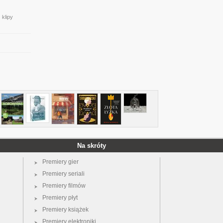
 klipy
Na skróty
Premiery gier
Premiery seriali
Premiery filmów
Premiery płyt
Premiery książek
Premiery elektroniki