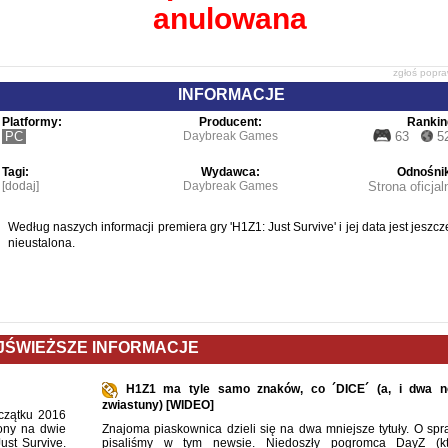
anulowana
zgłoś popr
INFORMACJE
Platformy:
Producent:
Rankin
PC
Daybreak Games
63
5
Tagi:
Wydawca:
Odnośnik
[dodaj]
Daybreak Games
Strona oficjal
Według naszych informacji premiera gry 'H1Z1: Just Survive' i jej data jest jeszcz
nieustalona.
JŚWIEŻSZE INFORMACJE
H1Z1 ma tyle samo znaków, co ´DICE´ (a, i dwa 
zwiastuny) [WIDEO]
czątku 2016
lony na dwie
Znajoma piaskownica dzieli się na dwa mniejsze tytuły. O spr
ust Survive.
pisaliśmy w tym newsie. Niedoszły pogromca DayZ (kt