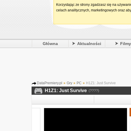
Korzystając ze strony zgadzasz się na używan
celach analitycznych, marketingowych oraz aby
Główna
Aktualności
Film
DataPremiery.pl
»
Gry
»
PC
»
H1Z1: Just Survive
H1Z1: Just Survive
(????)