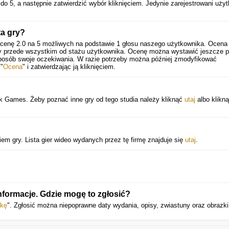
do 5, a następnie zatwierdzić wybór kliknięciem. Jedynie zarejestrowani uży
ta gry?
ocenę
2.0
na
5
możliwych na podstawie
1
głosu naszego użytkownika. Ocena
eży przede wszystkim od stażu użytkownika. Ocenę można wystawić jeszcze 
sposób swoje oczekiwania. W razie potrzeby można później zmodyfikować
 "
Ocena
" i zatwierdzając ją kliknięciem.
k Games. Żeby poznać inne gry od tego studia należy kliknąć
utaj
albo klikn
 gry. Lista gier wideo wydanych przez tę firmę znajduje się
utaj
.
nformacje. Gdzie mogę to zgłosić?
wkę
". Zgłosić można niepoprawne daty wydania, opisy, zwiastuny oraz obrazki