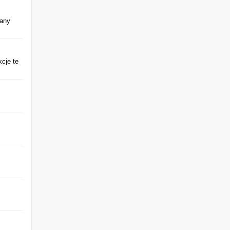
iany
kcje te