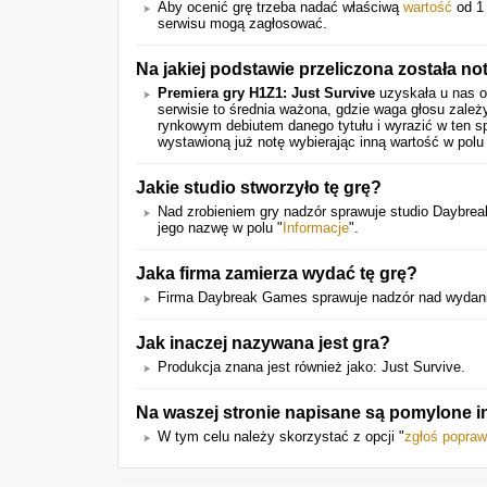
Aby ocenić grę trzeba nadać właściwą
wartość
od 1 
serwisu mogą zagłosować.
Na jakiej podstawie przeliczona została no
Premiera gry
H1Z1: Just Survive
uzyskała u nas 
serwisie to średnia ważona, gdzie waga głosu zal
rynkowym debiutem danego tytułu i wyrazić w ten 
wystawioną już notę wybierając inną wartość w polu
Jakie studio stworzyło tę grę?
Nad zrobieniem gry nadzór sprawuje studio Daybrea
jego nazwę w polu "
Informacje
".
Jaka firma zamierza wydać tę grę?
Firma Daybreak Games sprawuje nadzór nad wydaniem
Jak inaczej nazywana jest gra?
Produkcja znana jest również jako: Just Survive.
Na waszej stronie napisane są pomylone i
W tym celu należy skorzystać z opcji "
zgłoś popra