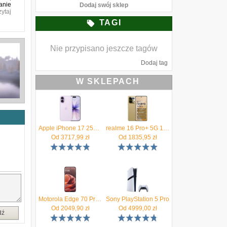
nie
Dodaj swój sklep
zytaj
TAGI
Nie przypisano jeszcze tagów
Dodaj tag
W SKLEPACH
Apple iPhone 17 256GB Lawenda
realme 16 Pro+ 5G 12/512GB Złoty
Od
3717,99
zł
Od
1835,95
zł
Motorola Edge 70 Pro 8/256GB Bordowy
Sony PlayStation 5 Pro
Od
2049,90
zł
Od
4999,00
zł
dź