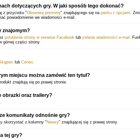
ach dotyczących gry. W jaki sposób tego dokonać?
j z przycisku "
Obserwuj premierę
" znajdującego się na
pasku z opcjami
. Zm
ymać powiadomienie we wiadomości e-mail.
ry znajomym?
zez
polubienie strony w serwisie Facebook
lub
ysłanie wiadomości e-mail
. Fun
 w górnej części strony.
Skąpiec
lub
Ceneo
.
rym miejscu można zamówić ten tytuł?
odukt znajdują się po prawej stronie.
obrazki oraz trailery?
.
sze komunikaty odnośnie gry?
y skorzystać z kolumny "
Newsy
" znajdującej się z prawej strony.
 tej gry?