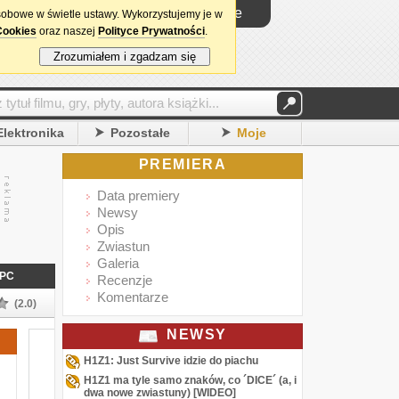
Logowanie
sobowe w świetle ustawy. Wykorzystujemy je w
Cookies
oraz naszej
Polityce Prywatności
.
Zrozumiałem i zgadzam się
Elektronika
Pozostałe
Moje
PREMIERA
Data premiery
Newsy
Opis
Zwiastun
Galeria
PC
Recenzje
Komentarze
(2.0)
NEWSY
H1Z1: Just Survive idzie do piachu
H1Z1 ma tyle samo znaków, co ´DICE´ (a, i
dwa nowe zwiastuny) [WIDEO]