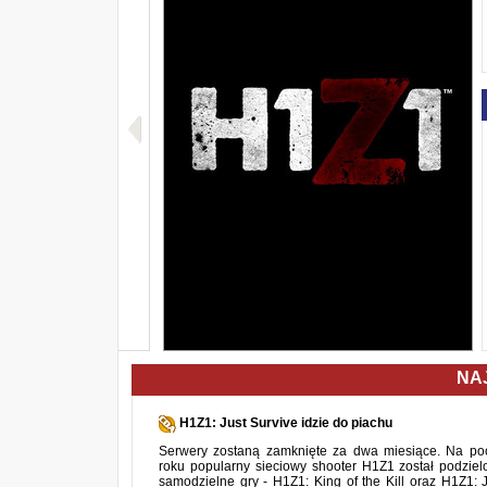
NA
H1Z1: Just Survive idzie do piachu
Serwery zostaną zamknięte za dwa miesiące. Na po
roku popularny sieciowy shooter H1Z1 został podzie
samodzielne gry - H1Z1: King of the Kill oraz H1Z1: J