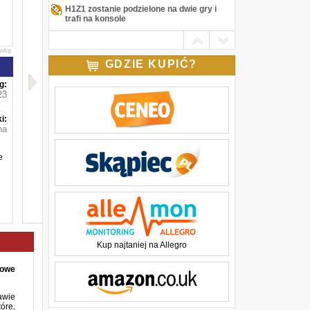
H1Z1 zostanie podzielone na dwie gry i
trafi na konsole
awkę
GDZIE KUPIĆ?
g:
23
i:
na
e
Kup najtaniej na Allegro
nowe
awie
óre,