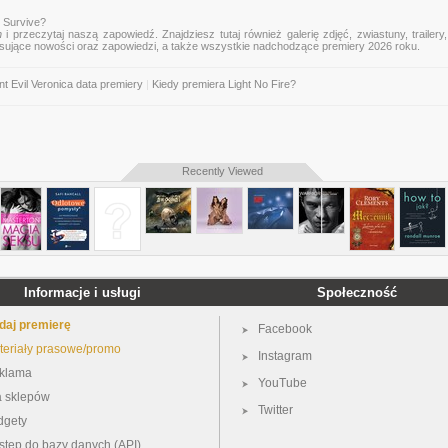
 Survive?
n
i przeczytaj naszą zapowiedź. Znajdziesz tutaj również galerię zdjęć, zwiastuny, trailery,
esujące nowości oraz zapowiedzi, a także wszystkie nadchodzące premiery 2026 roku.
t Evil Veronica data premiery
|
Kiedy premiera Light No Fire?
Recently Viewed
Informacje i usługi
Społeczność
daj premierę
Facebook
teriały prasowe/promo
Instagram
klama
YouTube
a sklepów
Twitter
dgety
stęp do bazy danych (API)