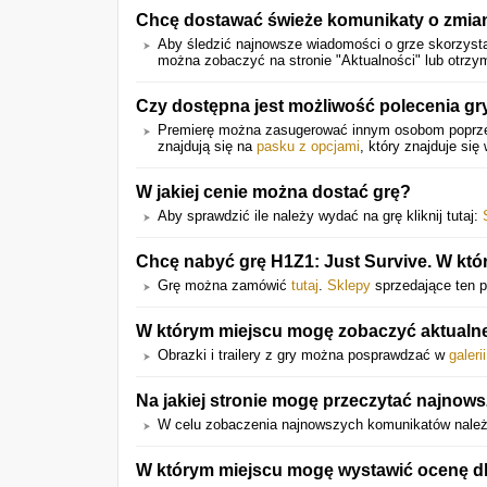
Chcę dostawać świeże komunikaty o zmian
Aby śledzić najnowsze wiadomości o grze skorzysta
można zobaczyć na stronie "Aktualności" lub otrz
Czy dostępna jest możliwość polecenia g
Premierę można zasugerować innym osobom popr
znajdują się na
pasku z opcjami
, który znajduje się
W jakiej cenie można dostać grę?
Aby sprawdzić ile należy wydać na grę kliknij tutaj:
Chcę nabyć grę H1Z1: Just Survive. W któ
Grę można zamówić
tutaj
.
Sklepy
sprzedające ten pr
W którym miejscu mogę zobaczyć aktualne 
Obrazki i trailery z gry można posprawdzać w
galerii
Na jakiej stronie mogę przeczytać najnow
W celu zobaczenia najnowszych komunikatów należ
W którym miejscu mogę wystawić ocenę dla