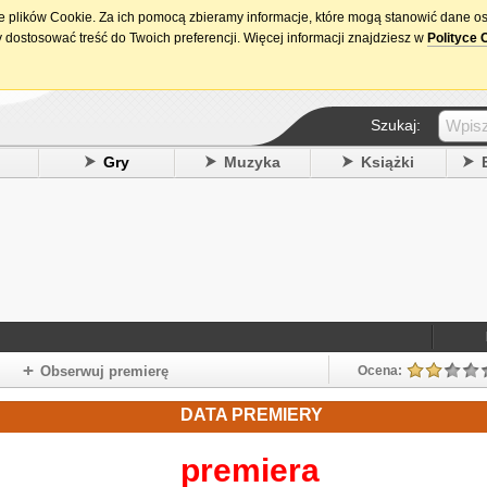
ie plików Cookie. Za ich pomocą zbieramy informacje, które mogą stanowić dane o
15. urodziny DataPremiery.pl
 dostosować treść do Twoich preferencji. Więcej informacji znajdziesz w
Polityce 
Szukaj:
y
Gry
Muzyka
Książki
Obserwuj premierę
Ocena:
DATA PREMIERY
premiera