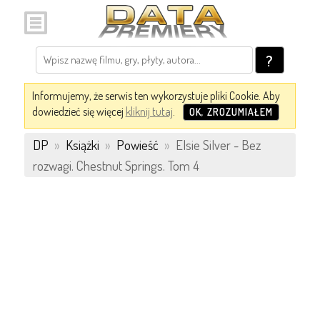
?
Informujemy, że serwis ten wykorzystuje pliki Cookie. Aby
dowiedzieć się więcej
kliknij tutaj
.
OK, ZROZUMIAŁEM
DP
»
Książki
»
Powieść
»
Elsie Silver - Bez
rozwagi. Chestnut Springs. Tom 4