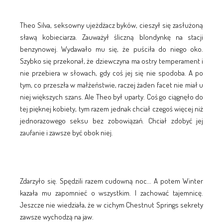
Theo Silva, seksowny ujeżdżacz byków, cieszył się zasłużoną
sławą kobieciarza. Zauważył śliczną blondynkę na stacji
benzynowej. Wydawało mu się, że puściła do niego oko.
Szybko się przekonał, że dziewczyna ma ostry temperament i
nie przebiera w słowach, gdy coś jej się nie spodoba. A po
tym, co przeszła w małżeństwie, raczej żaden facet nie miał u
niej większych szans. Ale Theo był uparty. Coś go ciągnęło do
tej pięknej kobiety, tym razem jednak chciał czegoś więcej niż
jednorazowego seksu bez zobowiązań. Chciał zdobyć jej
zaufanie i zawsze być obok niej.
Zdarzyło się. Spędzili razem cudowną noc... A potem Winter
kazała mu zapomnieć o wszystkim. I zachować tajemnicę.
Jeszcze nie wiedziała, że w cichym Chestnut Springs sekrety
zawsze wychodzą na jaw.