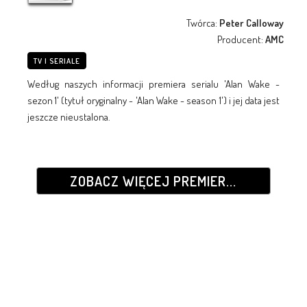
Twórca:
Peter Calloway
Producent:
AMC
TV I SERIALE
Według naszych informacji premiera serialu 'Alan Wake -
sezon 1' (tytuł oryginalny - 'Alan Wake - season 1') i jej data jest
jeszcze nieustalona.
ZOBACZ WIĘCEJ PREMIER...