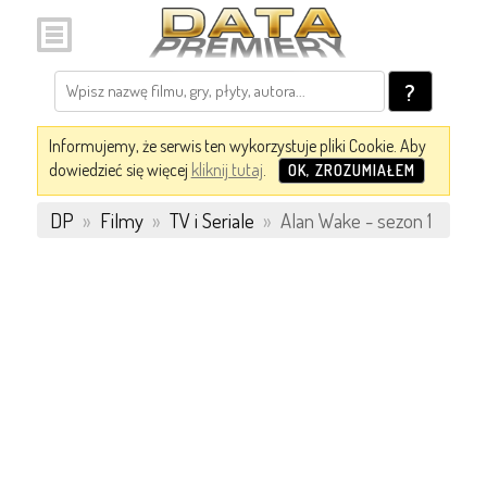
?
Informujemy, że serwis ten wykorzystuje pliki Cookie. Aby
dowiedzieć się więcej
kliknij tutaj
.
OK, ZROZUMIAŁEM
DP
»
Filmy
»
TV i Seriale
»
Alan Wake - sezon 1