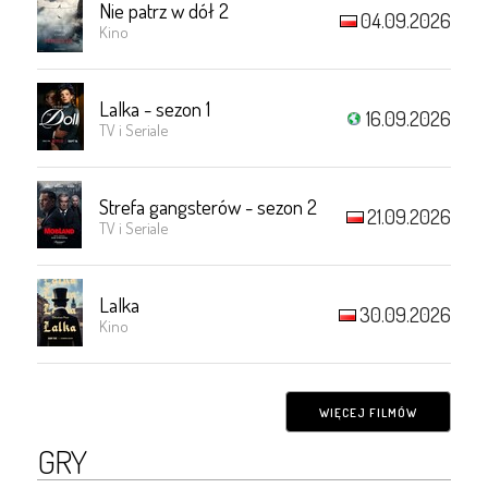
Nie patrz w dół 2
04.09.2026
Kino
Lalka - sezon 1
16.09.2026
TV i Seriale
Strefa gangsterów - sezon 2
21.09.2026
TV i Seriale
Lalka
30.09.2026
Kino
WIĘCEJ FILMÓW
GRY