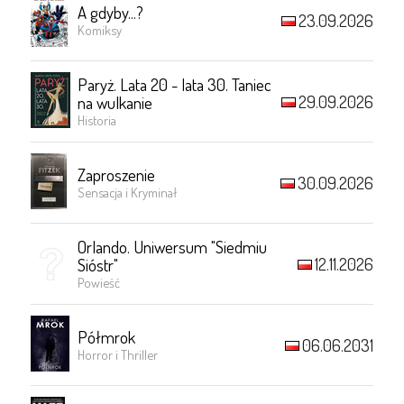
A gdyby...?
23.09.2026
Komiksy
Paryż. Lata 20 - lata 30. Taniec
29.09.2026
na wulkanie
Historia
Zaproszenie
30.09.2026
Sensacja i Kryminał
Orlando. Uniwersum "Siedmiu
12.11.2026
Sióstr"
Powieść
Półmrok
06.06.2031
Horror i Thriller