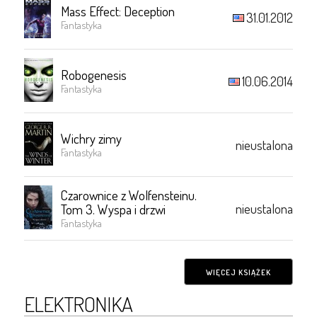
Mass Effect: Deception
31.01.2012
Fantastyka
Robogenesis
10.06.2014
Fantastyka
Wichry zimy
nieustalona
Fantastyka
Czarownice z Wolfensteinu.
nieustalona
Tom 3. Wyspa i drzwi
Fantastyka
WIĘCEJ KSIĄŻEK
ELEKTRONIKA