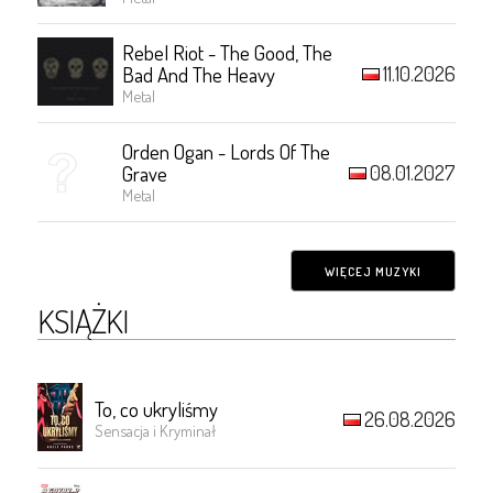
Rebel Riot - The Good, The
11.10.2026
Bad And The Heavy
Metal
Orden Ogan - Lords Of The
08.01.2027
Grave
Metal
WIĘCEJ MUZYKI
KSIĄŻKI
To, co ukryliśmy
26.08.2026
Sensacja i Kryminał