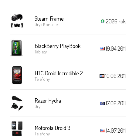
Steam Frame
2026 rok
Gry i Konsole
BlackBerry PlayBook
19.04.2011
Tablety
HTC Droid Incredible 2
10.06.2011
Telefony
Razer Hydra
17.06.2011
Gry
Motorola Droid 3
14.07.2011
Telefony