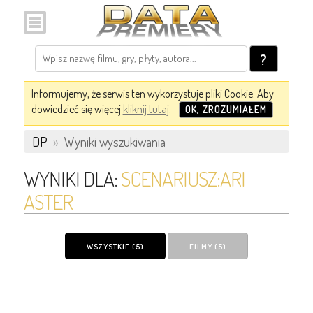
?
Informujemy, że serwis ten wykorzystuje pliki Cookie. Aby
dowiedzieć się więcej
kliknij tutaj
.
OK, ZROZUMIAŁEM
DP
»
Wyniki wyszukiwania
WYNIKI DLA:
SCENARIUSZ:ARI
ASTER
WSZYSTKIE (5)
FILMY (5)