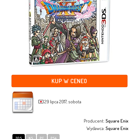
KUP W CENEO
29 lipca 2017, sobota
Producent:
Square Enix
Wydawca:
Square Enix
3DS
NS
PC
PS4