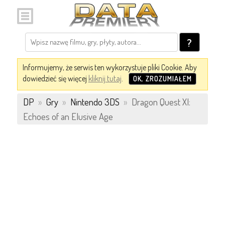
?
Informujemy, że serwis ten wykorzystuje pliki Cookie. Aby
dowiedzieć się więcej
kliknij tutaj
.
OK, ZROZUMIAŁEM
DP
»
Gry
»
Nintendo 3DS
»
Dragon Quest XI:
Echoes of an Elusive Age