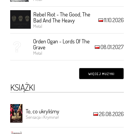
Rebel Riot - The Good, The
11.10.2026
Bad And The Heavy
Metal
Orden Ogan - Lords Of The
08.01.2027
Grave
Metal
WIĘCEJ MUZYKI
KSIĄŻKI
To, co ukryliśmy
26.08.2026
Sensacja i Kryminał