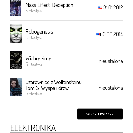
Mass Effect: Deception
31.01.2012
Fantastyka
Robogenesis
10.06.2014
Fantastyka
Wichry zimy
nieustalona
Fantastyka
Czarownice z Wolfensteinu.
nieustalona
Tom 3. Wyspa i drzwi
Fantastyka
WIĘCEJ KSIĄŻEK
ELEKTRONIKA