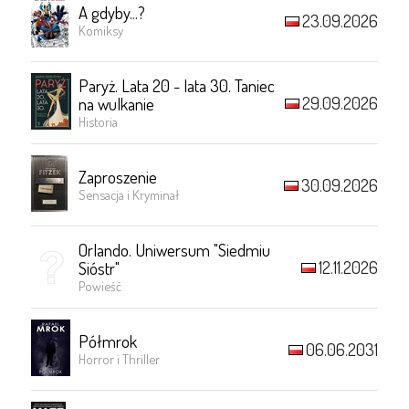
A gdyby...?
23.09.2026
Komiksy
Paryż. Lata 20 - lata 30. Taniec
29.09.2026
na wulkanie
Historia
Zaproszenie
30.09.2026
Sensacja i Kryminał
Orlando. Uniwersum "Siedmiu
12.11.2026
Sióstr"
Powieść
Półmrok
06.06.2031
Horror i Thriller