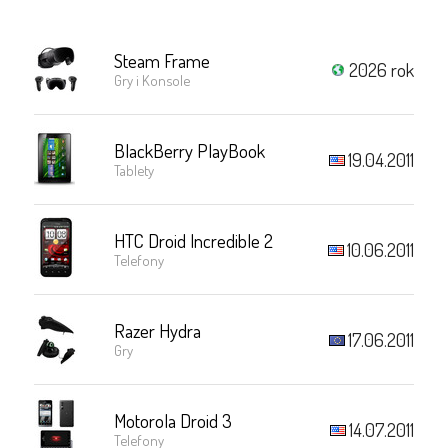
Steam Frame
2026 rok
Gry i Konsole
BlackBerry PlayBook
19.04.2011
Tablety
HTC Droid Incredible 2
10.06.2011
Telefony
Razer Hydra
17.06.2011
Gry
Motorola Droid 3
14.07.2011
Telefony