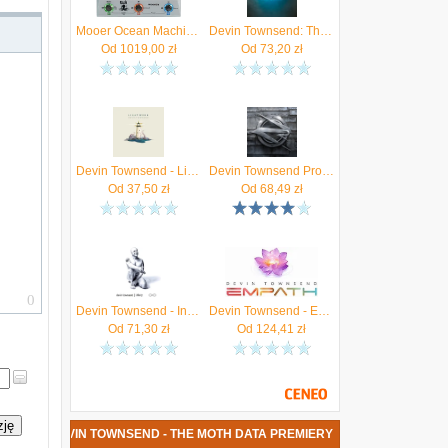
Mooer Ocean Machine II Devin Townsend Signature
Devin Townsend: The Moth (2xCD)
ą
Od
1019,00
zł
Od
73,20
zł
h
—
i
y
e
Devin Townsend - Lightwork (CD)
Devin Townsend Project - Z2 (CD)
ę
Od
37,50
zł
Od
68,49
zł
Devin Townsend - Infinity (25th Anniversary Release) (2CD)
Devin Townsend - Empath (CD)
Od
71,30
zł
Od
124,41
zł
zję
 PŁYTA DEVIN TOWNSEND - THE MOTH DATA PREMIERY