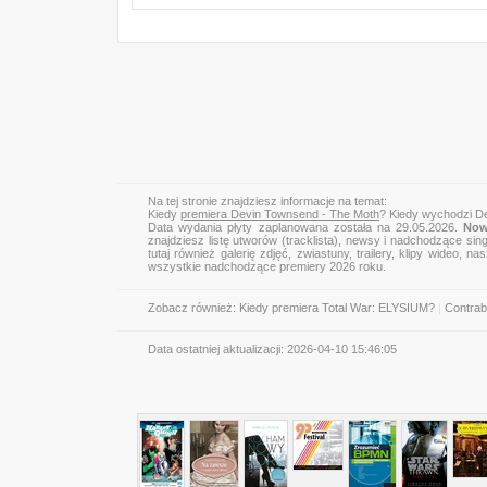
Na tej stronie znajdziesz informacje na temat:
Kiedy
premiera Devin Townsend - The Moth
? Kiedy wychodzi D
Data wydania płyty zaplanowana została na 29.05.2026.
Now
znajdziesz listę utworów (tracklista), newsy i nadchodzące sin
tutaj również galerię zdjęć, zwiastuny, trailery, klipy wideo
wszystkie nadchodzące premiery 2026 roku.
Zobacz również:
Kiedy premiera Total War: ELYSIUM?
|
Contrab
Data ostatniej aktualizacji:
2026-04-10 15:46:05