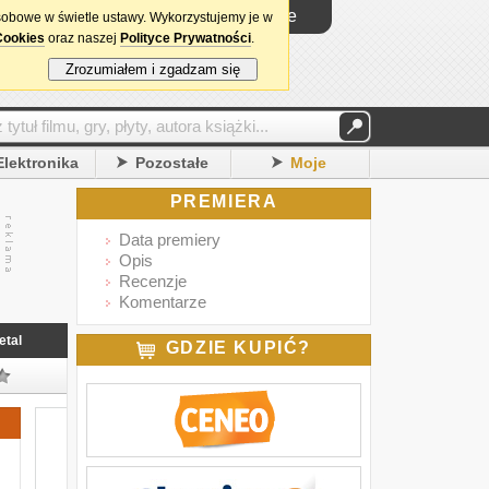
Logowanie
sobowe w świetle ustawy. Wykorzystujemy je w
Cookies
oraz naszej
Polityce Prywatności
.
Zrozumiałem i zgadzam się
Elektronika
Pozostałe
Moje
PREMIERA
Data premiery
Opis
Recenzje
Komentarze
etal
GDZIE KUPIĆ?