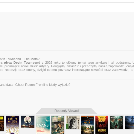
2. War Beyond Words 00:03:57
3. The Moth 00:01:46
4. Ode To My Eye 00:00:57
5. Enter The City 00:02:34
evin Townsend - The Moth?
a płyta Devin Townsend
z 2026 roku to główny temat tego artykułu i tej podstrony. 
gle, promujące nowe dzieło artysty. Pooglądaj
zwiastun
i przeczytaj naszą zapowiedź. Znajd
6. Covered By Causes 00:08:04
, nasze recenzje oraz oceny, dzięki czemu poznasz interesujące nowości oraz zapowiedzi, a
7. Lexin 00:04:14
and data
|
Ghost Recon Frontline kiedy wyjdzie?
8. Runaways 00:00:49
Recently Viewed
9. A Proxy For God 00:01:24
10. The Mothers 00:01:56