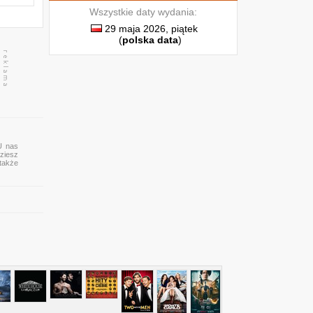
Wszystkie daty wydania:
29 maja 2026, piątek
(
polska data
)
U nas
ziesz
 także