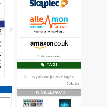
awkę
g:
Kup najtaniej na Allegro
44
i:
j]
—
Dodaj swój sklep
,
.
TAGI
d
Nie przypisano jeszcze tagów
,
Dodaj tag
.
e
W SKLEPACH
,
t
i