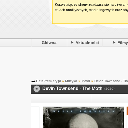
Korzystając ze strony zgadzasz się na używan
celach analitycznych, marketingowych oraz aby
Główna
Aktualności
Film
DataPremiery.pl
»
Muzyka
»
Metal
»
Devin Townsend - Th
Devin Townsend - The Moth
(2026)