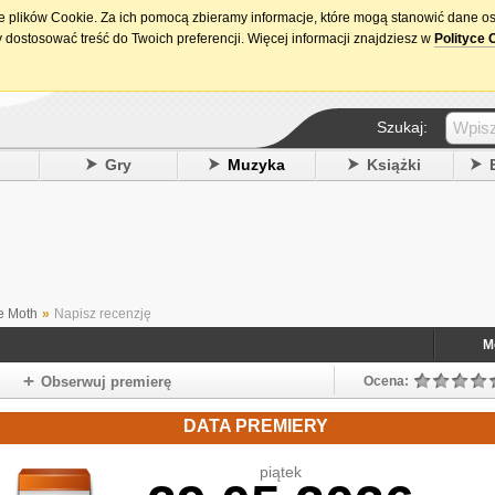
ie plików Cookie. Za ich pomocą zbieramy informacje, które mogą stanowić dane o
15. urodziny DataPremiery.pl
 dostosować treść do Twoich preferencji. Więcej informacji znajdziesz w
Polityce 
Szukaj:
y
Gry
Muzyka
Książki
e Moth
»
Napisz recenzję
M
Obserwuj premierę
Ocena:
DATA PREMIERY
piątek