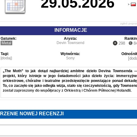
29.05.2026
zgłoś popr
INFORMACJE
Gatunek:
Arysta:
Rankin
Metal
Devin Townsend
298
8
Tagi:
Wytwórnia:
Odnośnik
[dodaj]
Sony
[doda
„The Moth” to jak dotąd najbardziej ambitne dzieło Devina Townsenda 
projekt, który istnieje w jego świadomości jako dzieło życia: immersyjne
orkiestrowe, chóralne i teatralne przedsięwzięcie powstające ponad dekadę
To, co zaczęło się jako odległa wizja, stało się rzeczywistością, gdy Townsen
został zaproszony do współpracy z Orkiestrą i Chórem Północnej Holandii.
W przeciwieństwie do jego wcześniejszych, pełnych zmian gatunkowych światów
The Moth
zostało od podstaw pomyślane jako w pełni zorkiestrowana narracja
RZENIE NOWEJ RECENZJI
Townsend spędził lata, ponownie zgłębiając podstawy muzyki, by samodzielni
napisać partyturę: harmonię, kontrapunkt i orkiestrację zbudował od nowa
korzystając z profesjonalnej pomocy Josepha Stevensona. Efektem jes
skrupulatnie skomponowane, emocjonalne dzieło, w którym każdy instrument 
głos ma przestrzeń, by wybrzmieć.