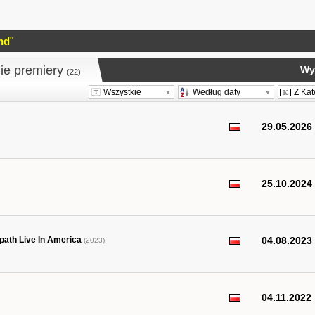
nd
"
ie premiery
Wy
(22)
Wszystkie
Według daty
Z Kat
29.05.2026
25.10.2024
path Live In America
04.08.2023
(2023)
04.11.2022