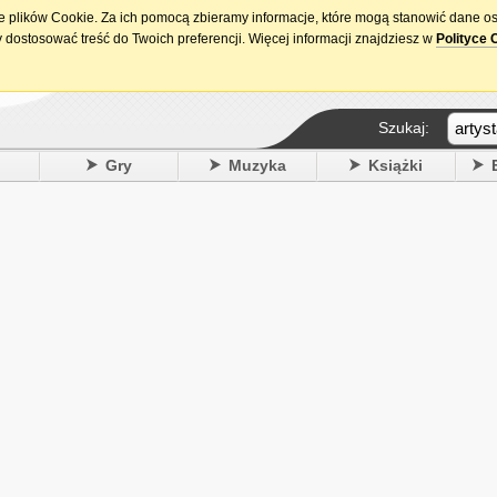
ie plików Cookie. Za ich pomocą zbieramy informacje, które mogą stanowić dane o
15. urodziny DataPremiery.pl
 dostosować treść do Twoich preferencji. Więcej informacji znajdziesz w
Polityce 
Szukaj:
y
Gry
Muzyka
Książki