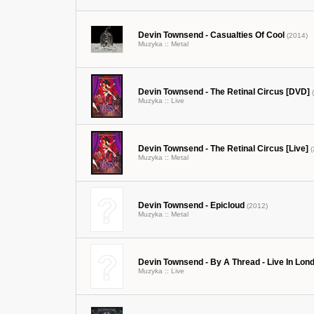
Devin Townsend - Casualties Of Cool
(2014)
Muzyka ::
Metal
Devin Townsend - The Retinal Circus [DVD]
(
Muzyka ::
Live
Devin Townsend - The Retinal Circus [Live]
(
Muzyka ::
Metal
Devin Townsend - Epicloud
(2012)
Muzyka ::
Metal
Devin Townsend - By A Thread - Live In Lon
Muzyka ::
Live