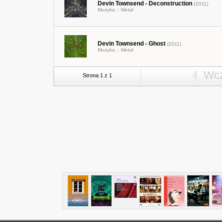
Devin Townsend - Deconstruction
(2011)
Muzyka ::
Metal
Devin Townsend - Ghost
(2011)
Muzyka ::
Metal
Wcz
Strona 1 z 1