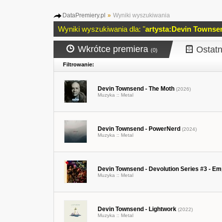
DataPremiery.pl
»
Wyniki wyszukiwania
Wyniki wyszukiwania dla: "
artysta:Devin Townse
Wkrótce premiera
Ostatn
(0)
Filtrowanie:
Devin Townsend - The Moth
(2026)
Muzyka ::
Metal
Devin Townsend - PowerNerd
(2024)
Muzyka ::
Metal
Devin Townsend - Devolution Series #3 - Em
Muzyka ::
Metal
Devin Townsend - Lightwork
(2022)
Muzyka ::
Metal