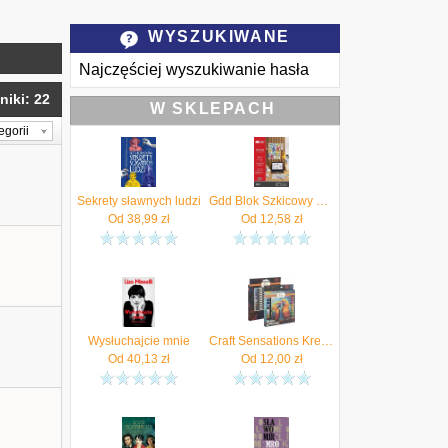
WYSZUKIWANE
Najczęściej wyszukiwanie hasła
niki: 22
W SKLEPACH
egorii
Sekrety sławnych ludzi
Gdd Blok Szkicowy Młody Artysta A4/50K 90G Happy Color
Od
38,99
zł
Od
12,58
zł
Wysłuchajcie mnie
Craft Sensations Kredki Pastele Olejne Pastelowe Duży Zestaw Dla Artystów
Od
40,13
zł
Od
12,00
zł