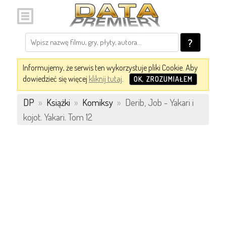
?
Informujemy, że serwis ten wykorzystuje pliki Cookie. Aby
dowiedzieć się więcej
kliknij tutaj
.
OK, ZROZUMIAŁEM
DP
»
Książki
»
Komiksy
»
Derib, Job - Yakari i
kojot. Yakari. Tom 12