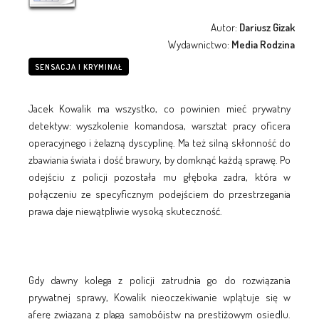
Autor:
Dariusz Gizak
Wydawnictwo:
Media Rodzina
SENSACJA I KRYMINAŁ
Jacek Kowalik ma wszystko, co powinien mieć prywatny
detektyw: wyszkolenie komandosa, warsztat pracy oficera
operacyjnego i żelazną dyscyplinę. Ma też silną skłonność do
zbawiania świata i dość brawury, by domknąć każdą sprawę. Po
odejściu z policji pozostała mu głęboka zadra, która w
połączeniu ze specyficznym podejściem do przestrzegania
prawa daje niewątpliwie wysoką skuteczność.
Gdy dawny kolega z policji zatrudnia go do rozwiązania
prywatnej sprawy, Kowalik nieoczekiwanie wplątuje się w
aferę związaną z plagą samobójstw na prestiżowym osiedlu.