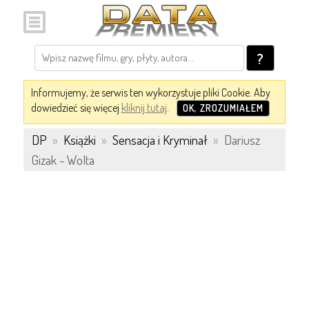
?
Informujemy, że serwis ten wykorzystuje pliki Cookie. Aby
dowiedzieć się więcej
kliknij tutaj
.
OK, ZROZUMIAŁEM
DP
»
Książki
»
Sensacja i Kryminał
»
Dariusz
Gizak - Wolta