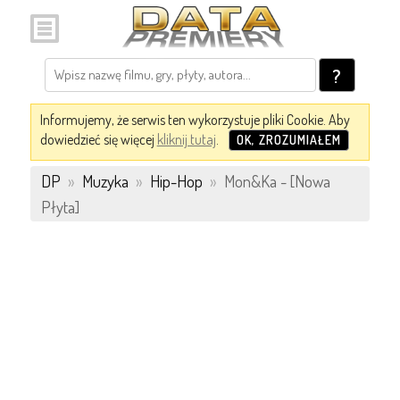
?
Informujemy, że serwis ten wykorzystuje pliki Cookie. Aby
dowiedzieć się więcej
kliknij tutaj
.
OK, ZROZUMIAŁEM
DP
»
Muzyka
»
Hip-Hop
»
Mon&Ka - [Nowa
Płyta]