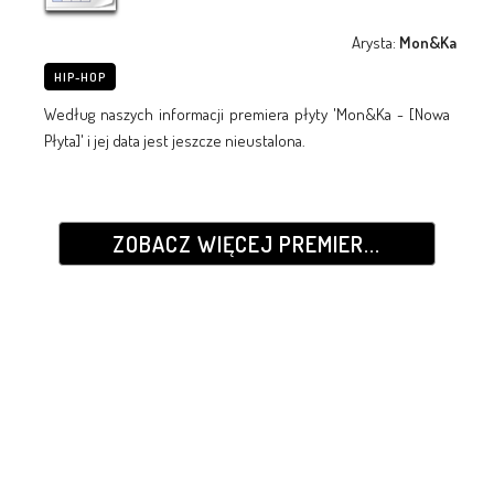
Arysta:
Mon&Ka
HIP-HOP
Według naszych informacji premiera płyty 'Mon&Ka - [Nowa
Płyta]' i jej data jest jeszcze nieustalona.
ZOBACZ WIĘCEJ PREMIER...