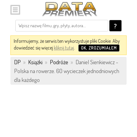
?
Informujemy, że serwis ten wykorzystuje pliki Cookie. Aby
dowiedzieć się więcej
kliknij tutaj
.
OK, ZROZUMIAŁEM
DP
»
Książki
»
Podróże
»
Daniel Sienkiewicz -
Polska na rowerze. 60 wycieczek jednodniowych
dla każdego