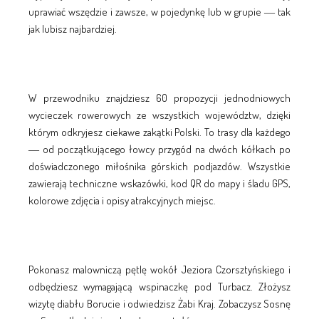
uprawiać wszędzie i zawsze, w pojedynkę lub w grupie ― tak
jak lubisz najbardziej.
W przewodniku znajdziesz 60 propozycji jednodniowych
wycieczek rowerowych ze wszystkich województw, dzięki
którym odkryjesz ciekawe zakątki Polski. To trasy dla każdego
― od początkującego łowcy przygód na dwóch kółkach po
doświadczonego miłośnika górskich podjazdów. Wszystkie
zawierają techniczne wskazówki, kod QR do mapy i śladu GPS,
kolorowe zdjęcia i opisy atrakcyjnych miejsc.
Pokonasz malowniczą pętlę wokół Jeziora Czorsztyńskiego i
odbędziesz wymagającą wspinaczkę pod Turbacz. Złożysz
wizytę diabłu Borucie i odwiedzisz Żabi Kraj. Zobaczysz Sosnę