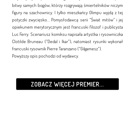
bitwy samych bogów, którzy rozgrywają śmiertelników niczym
figury na szachownicy. I tylko mieszkańcy Olimpu wyjdą z tej
potyczki zwycięsko... Pomysłodawcą serii "Świat mitów" i jej
opiekunem merytorycznym jest francuski filozof i publicysta
Luc Ferry. Scenariusz komiksu napisała artystka i rysowniczka
Clotilde Bruneau ("Dedal i Ikar"), natomiast rysunki wykonał
francuski rysownik Pierre Taranzano ("Gilgamesz").
Powyższy opis pochodzi od wydawcy.
ZOBACZ WIĘCEJ PREMIER...