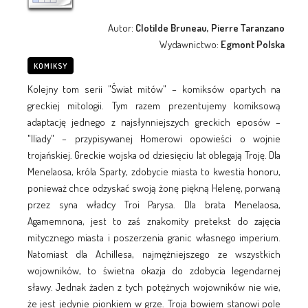
Autor:
Clotilde Bruneau, Pierre Taranzano
Wydawnictwo:
Egmont Polska
KOMIKSY
Kolejny tom serii "Świat mitów" – komiksów opartych na
greckiej mitologii. Tym razem prezentujemy komiksową
adaptację jednego z najsłynniejszych greckich eposów –
"Iliady" – przypisywanej Homerowi opowieści o wojnie
trojańskiej. Greckie wojska od dziesięciu lat oblegają Troję. Dla
Menelaosa, króla Sparty, zdobycie miasta to kwestia honoru,
ponieważ chce odzyskać swoją żonę piękną Helenę, porwaną
przez syna władcy Troi Parysa. Dla brata Menelaosa,
Agamemnona, jest to zaś znakomity pretekst do zajęcia
mitycznego miasta i poszerzenia granic własnego imperium.
Natomiast dla Achillesa, najmężniejszego ze wszystkich
wojowników, to świetna okazja do zdobycia legendarnej
sławy. Jednak żaden z tych potężnych wojowników nie wie,
że jest jedynie pionkiem w grze. Troja bowiem stanowi pole