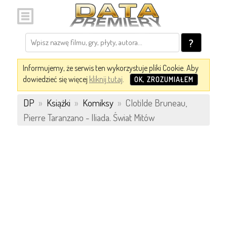
?
Informujemy, że serwis ten wykorzystuje pliki Cookie. Aby
dowiedzieć się więcej
kliknij tutaj
.
OK, ZROZUMIAŁEM
DP
»
Książki
»
Komiksy
»
Clotilde Bruneau,
Pierre Taranzano - Iliada. Świat Mitów