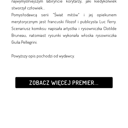
najwymyślniejszym labiryncie korytarzy, jaki kiedykolwiek
stworzył człowiek...
Pomysłodawcą serii "Świat mitów" i jej opiekunem
merytorycznym jest francuski filozof i publicysta Luc Ferry.
Scenariusz komiksu napisała artystka i rysowniczka Clotilde
Bruneau, natomiast rysunki wykonała włoska rysowniczka
Giulia Pellegrini.
Powyższy opis pochodzi od wydawcy.
ZOBACZ WIĘCEJ PREMIER...