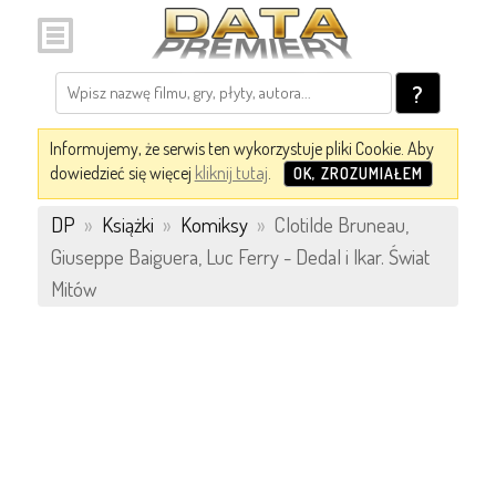
?
Informujemy, że serwis ten wykorzystuje pliki Cookie. Aby
dowiedzieć się więcej
kliknij tutaj
.
OK, ZROZUMIAŁEM
DP
»
Książki
»
Komiksy
»
Clotilde Bruneau,
Giuseppe Baiguera, Luc Ferry - Dedal i Ikar. Świat
Mitów