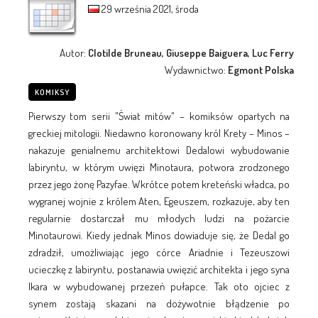
29 września 2021, środa
Autor:
Clotilde Bruneau, Giuseppe Baiguera, Luc Ferry
Wydawnictwo:
Egmont Polska
KOMIKSY
Pierwszy tom serii "Świat mitów" – komiksów opartych na
greckiej mitologii. Niedawno koronowany król Krety – Minos –
nakazuje genialnemu architektowi Dedalowi wybudowanie
labiryntu, w którym uwięzi Minotaura, potwora zrodzonego
przez jego żonę Pazyfae. Wkrótce potem kreteński władca, po
wygranej wojnie z królem Aten, Egeuszem, rozkazuje, aby ten
regularnie dostarczał mu młodych ludzi na pożarcie
Minotaurowi. Kiedy jednak Minos dowiaduje się, że Dedal go
zdradził, umożliwiając jego córce Ariadnie i Tezeuszowi
ucieczkę z labiryntu, postanawia uwięzić architekta i jego syna
Ikara w wybudowanej przezeń pułapce. Tak oto ojciec z
synem zostają skazani na dożywotnie błądzenie po