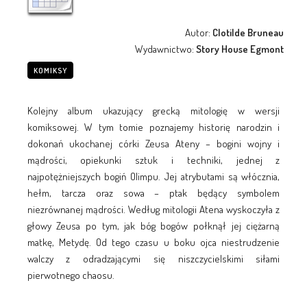
Autor:
Clotilde Bruneau
Wydawnictwo:
Story House Egmont
KOMIKSY
Kolejny album ukazujący grecką mitologię w wersji
komiksowej. W tym tomie poznajemy historię narodzin i
dokonań ukochanej córki Zeusa Ateny – bogini wojny i
mądrości, opiekunki sztuk i techniki, jednej z
najpotężniejszych bogiń Olimpu. Jej atrybutami są włócznia,
hełm, tarcza oraz sowa – ptak będący symbolem
niezrównanej mądrości. Według mitologii Atena wyskoczyła z
głowy Zeusa po tym, jak bóg bogów połknął jej ciężarną
matkę, Metydę. Od tego czasu u boku ojca niestrudzenie
walczy z odradzającymi się niszczycielskimi siłami
pierwotnego chaosu.