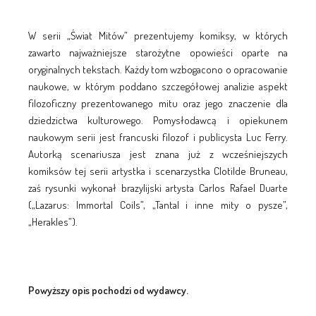
W serii „Świat Mitów” prezentujemy komiksy, w których
zawarto najważniejsze starożytne opowieści oparte na
oryginalnych tekstach. Każdy tom wzbogacono o opracowanie
naukowe, w którym poddano szczegółowej analizie aspekt
filozoficzny prezentowanego mitu oraz jego znaczenie dla
dziedzictwa kulturowego. Pomysłodawcą i opiekunem
naukowym serii jest francuski filozof i publicysta Luc Ferry.
Autorką scenariusza jest znana już z wcześniejszych
komiksów tej serii artystka i scenarzystka Clotilde Bruneau,
zaś rysunki wykonał brazylijski artysta Carlos Rafael Duarte
(„Lazarus: Immortal Coils”, „Tantal i inne mity o pysze”,
„Herakles”).
Powyższy opis pochodzi od wydawcy.