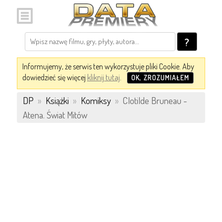
?
Informujemy, że serwis ten wykorzystuje pliki Cookie. Aby
dowiedzieć się więcej
kliknij tutaj
.
OK, ZROZUMIAŁEM
DP
»
Książki
»
Komiksy
»
Clotilde Bruneau -
Atena. Świat Mitów