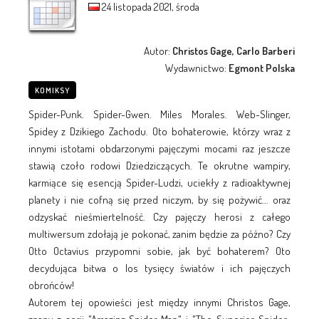
24 listopada 2021, środa
Autor:
Christos Gage, Carlo Barberi
Wydawnictwo:
Egmont Polska
KOMIKSY
Spider-Punk. Spider-Gwen. Miles Morales. Web-Slinger,
Spidey z Dzikiego Zachodu. Oto bohaterowie, którzy wraz z
innymi istotami obdarzonymi pajęczymi mocami raz jeszcze
stawią czoło rodowi Dziedziczących. Te okrutne wampiry,
karmiące się esencją Spider-Ludzi, uciekły z radioaktywnej
planety i nie cofną się przed niczym, by się pożywić... oraz
odzyskać nieśmiertelność. Czy pajęczy herosi z całego
multiwersum zdołają je pokonać, zanim będzie za późno? Czy
Otto Octavius przypomni sobie, jak być bohaterem? Oto
decydująca bitwa o los tysięcy światów i ich pajęczych
obrońców!
Autorem tej opowieści jest między innymi Christos Gage,