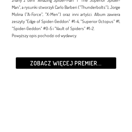
znany z serii "Amazing Spider-Man" i "The Superior Spider-
Man", a rysunki stworzyli Carlo Barberi ("Thunderbolts"), Jorge
Molina ("A-Force", "X-Men") oraz inni artyści. Album zawiera
zeszyty "Edge of Spider-Geddon" #1–4, "Superior Octopus" #1,
"Spider-Geddon" #0–5 i "Vault of Spiders" #1–2.
Powyższy opis pochodzi od wydawcy.
ZOBACZ WIĘCEJ PREMIER...