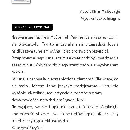
Autor:
Chris McGeorge
Wydawnictwo:
Insignis
SENSACJA I KRYMINAŁ
Nazywam się Matthew McConnell. Pewnie już słyszałeś, co mi
się przydarzyło. Tak, to ja zabrałem na przejażdżkę łodzią
najdłuższym tunelem w Anglii pięcioro swoich przyjaciół.
Przepłynięcie tego tunelu zajmuje dwie godziny i dwadzieścia
sześć minut. Wpłynęło do niego sześć osób, ale wypłynąłem
tylko ja.
W tunelu panowała nieprzenikniona ciemność. Nie wiem, co
się stało. Jestem teraz jedynym podejrzanym. I jeśli nie
wyjaśnię, jak zniknęli moi przyjaciele, zostanę skazany.
Nowa powieść autora thrillera "Zgadnij kto?"
"Intrygujące, świeże i upiornie klaustrofobiczne. Zamknięta
społeczność strzeże swoich sekretów lepiej niż mroczny
tunel. Ekscytująca lektura. Warto!"
Katarzyna Puzyńska