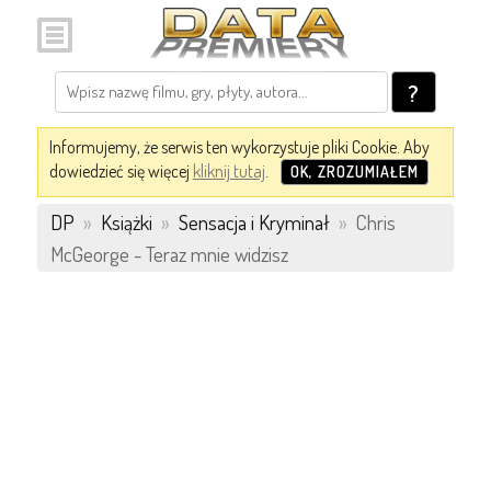
?
Informujemy, że serwis ten wykorzystuje pliki Cookie. Aby
dowiedzieć się więcej
kliknij tutaj
.
OK, ZROZUMIAŁEM
DP
»
Książki
»
Sensacja i Kryminał
»
Chris
McGeorge - Teraz mnie widzisz