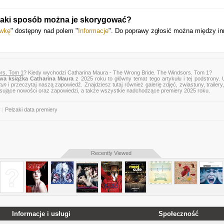
jaki sposób można je skorygować?
awkę
" dostępny nad polem "
Informacje
". Do poprawy zgłosić można między i
rs. Tom 1
? Kiedy wychodzi Catharina Maura - The Wrong Bride. The Windsors. Tom 1?
wa książka Catharina Maura
z 2025 roku to główny temat tego artykułu i tej podstrony.
tun
i przeczytaj naszą zapowiedź. Znajdziesz tutaj również galerię zdjęć, zwiastuny, trailery,
esujące nowości oraz zapowiedzi, a także wszystkie nadchodzące premiery 2025 roku.
y
|
Pełzaki data premiery
Recently Viewed
Informacje i usługi
Społeczność