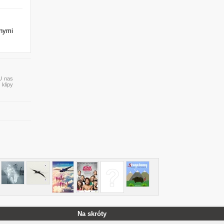
nnymi
 U nas
 klipy
Na skróty