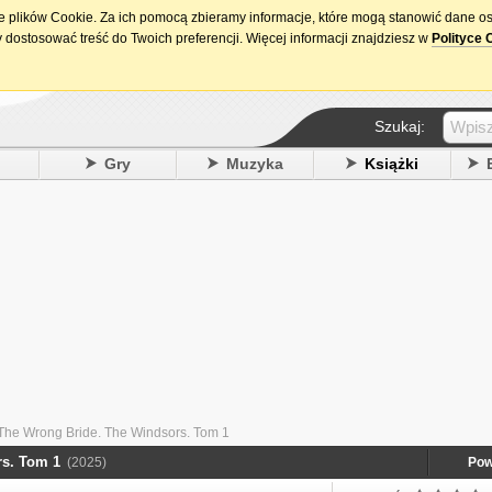
ie plików Cookie. Za ich pomocą zbieramy informacje, które mogą stanowić dane o
15. urodziny DataPremiery.pl
 dostosować treść do Twoich preferencji. Więcej informacji znajdziesz w
Polityce 
Szukaj:
y
Gry
Muzyka
Książki
The Wrong Bride. The Windsors. Tom 1
rs. Tom 1
(2025)
Pow