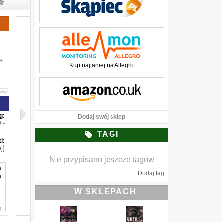
Kup najtaniej na Allegro
awkę
g:
Dodaj swój sklep
-
TAGI
i:
j]
Nie przypisano jeszcze tagów
a
Dodaj tag
a
W SKLEPACH
j
y