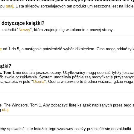
kupu
tutaj
. Lista sklepów sprzedających ten produkt umieszczona jest na liście
i dotyczące książki?
 zakładki "
Newsy
", która znajduje się w kolumnie z prawej strony.
ę
od 1 do 5, a następnie potwierdzić wybór kliknięciem. Głos mogą oddać tyl
ążki?
s. Tom 1
nie dostała jeszcze oceny. Użytkownicy mogą oceniać tytuły jeszc
sób swoje oczekiwania. System umożliwia późniejszą modyfikację przyznany
ną wartość w polu "
Ocena
". Ocena w serwisie to średnia ważona, gdzie waga
de. The Windsors. Tom 1. Aby zobaczyć listę książek napisanych przez tego 
ij
utaj
.
by sprawdzić listę książek tego wydawcy należy przenieść się do zakładki