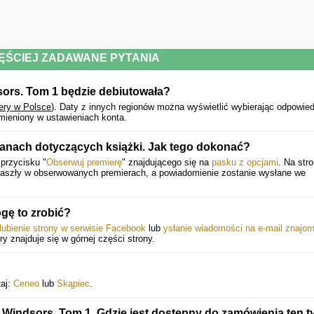
ĘŚCIEJ ZADAWANE PYTANIA
sors. Tom 1 będzie debiutowała?
ery w Polsce
).
Daty z innych regionów można wyświetlić wybierając odpowied
mieniony w ustawieniach konta.
ianach dotyczących książki. Jak tego dokonać?
 przycisku "
Obserwuj premierę
" znajdującego się na
pasku z opcjami
. Na stro
 zaszły w obserwowanych premierach, a powiadomienie zostanie wysłane we
gę to zrobić?
lubienie strony w serwisie Facebook
lub
ysłanie wiadomości na e-mail znajo
óry znajduje się w górnej części strony.
taj:
Ceneo
lub
Skąpiec
.
Windsors. Tom 1. Gdzie jest dostępny do zamówienia ten t