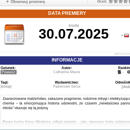
Obserwuj premierę
Oceń:
DATA PREMIERY
środa
30.07.2025
zgłoś popr
INFORMACJE
Gatunek:
Autor:
Rankin
Powieść
Catharina Maura
-
Tagi:
Wydawnictwo:
Odnośnik
[dodaj]
Papierowe Serca
[doda
Zaaranżowane małżeństwo, zakazane pragnienie, rodzinne intrygi i elektryzując
chemia – ta emocjonująca historia udowodni, że czasem „niewłaściwa pann
młoda” okazuje się tą jedyną
Raven kocha Aresa Windsora, odkąd pamięta – jako starszego brata najlepsze
przyjaciółki, bliskiego powiernika i narzeczonego swojej siostry. Według umow