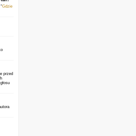
 "
Gdzie
ko
ze przed
ch
 głosu
autora