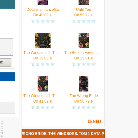
e
Dočasná manželka
Until You
Od
49,09
zł
Od
59,72
zł
z
ę
j
y
The Windsors. 5. The Secret Fiancée. The Windsors. Tom 5 (plik audio)
The Broken Vows - Maura Catharina
e
Od
39,05
zł
Od
29,81
zł
o
dź
o
The Windsors. 4. The Broken Vows. The Windsors. Tom 4 (e-book)
The Wrong Bride
Od
41,09
zł
Od
50,79
zł
E WRONG BRIDE. THE WINDSORS. TOM 1 DATA PREMIERY