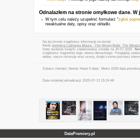
Odnalazłem na stronie omyłkowe dane. W 
W tym celu należy uzupełnić formularz "
zgłoś popr
nieaktualne daty, opisy oraz okładki.
Na tej stronie znajdziesz informacje na temat:
Kiedy
premiera Catharina Maura - The Wrong Bride. The Windso
Data wydania książki zaplanowana została na 30.07.2025.
No
znajdziesz fragmenty tego utworu literackiego. Pooglądaj
zwias
wideo, nasze recenzje oraz oceny, dzięki czemu poznasz inter
Zobacz również:
Atomic Heart II data
|
Metro 2039 data premier
Data ostatniej aktualizacji:
2025-07-13 15:24:48
DataPremiery.pl