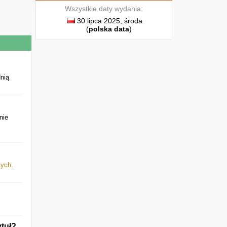
Wszystkie daty wydania:
30 lipca 2025, środa
(
polska data
)
nią
nie
mych
.
ytuł?