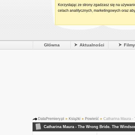
Korzystając ze strony zgadzasz się na używan
celach analitycznych, marketingowych oraz aby
Główna
Aktualności
Film
DataPremiery.pl
»
Książki
»
Powieść
»
Catharina Maura - 
Catharina Maura - The Wrong Bride. The Windso