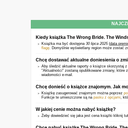
NAJCZ
Kiedy książka The Wrong Bride. The Wind
Książka ma być dostępna
30 lipca 2025
(
data premi
flagę
. Domyślnie wyświetlany region może zostać z
Chcę dostawać aktualne doniesienia o zm
Aby śledzić aktualne raporty o książce skorzystaj z
"Aktualności" zostaną opublikowane zmiany, które
wiadomości e-mail.
Chcę donieść o książce znajomym. Jak mo
Książkę zasugerować znajomym można poprzez
po
Funkcje te umieszczone są na
pasku z opcjami
, kt
W jakiej cenie można nabyć książkę?
Żeby dowiedzieć się jaka jest cena książki kliknij tu
Chcę nabyć książkę The Wrong Bride. The 