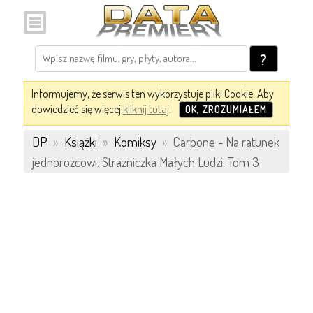
?
Informujemy, że serwis ten wykorzystuje pliki Cookie. Aby
dowiedzieć się więcej
kliknij tutaj
.
OK, ZROZUMIAŁEM
DP
»
Książki
»
Komiksy
»
Carbone - Na ratunek
jednorożcowi. Strażniczka Małych Ludzi. Tom 3