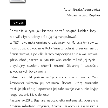
Autor:
Beata Agopsowicz
Wydawnictwo:
Replika
POWIEŚĆ
Opowieść o tym, jak historia potrafi splątać ludzkie losy i
zadrwić z tych, którzy próbują nią manipulować.
W 1924 roku mała ormiańska dziewczynka, Marysia Amirowicz,
musi opuścić ukochane Kuty. Wraz z rodziną przenosi się do
Stanisławowa, a po kilku latach rozpoczyna studia we Lwowie,
gdzie, choć jeszcze o tym nie wie, czeka miłość jej życia –
przystojny student chemii, Antoni. Sielankę i szczęście
zakochanych burzy wojna
Czterdzieści lat później w życie starej i schorowanej Marii
Amirowicz wkracza jej bratanica, Dorota, którą staruszka
traktuje jak córkę i opowiada jej całe swoje życie, nie kryjąc
rozgoryczenia i żalu do losu.
Nastaje rok 2013. Dagmara, nauczycielka matematyki, poznaje w
Krośnie młodego inżyniera, Adama i zakochuje się w nim z