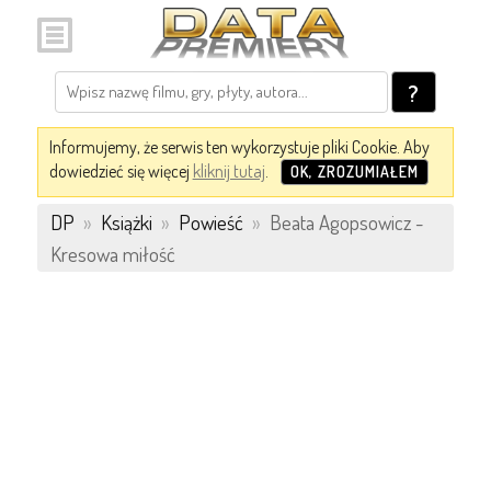
?
Informujemy, że serwis ten wykorzystuje pliki Cookie. Aby
dowiedzieć się więcej
kliknij tutaj
.
OK, ZROZUMIAŁEM
DP
»
Książki
»
Powieść
»
Beata Agopsowicz -
Kresowa miłość