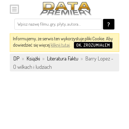
?
Informujemy, że serwis ten wykorzystuje pliki Cookie. Aby
dowiedzieć się więcej
kliknij tutaj
.
OK, ZROZUMIAŁEM
DP
»
Książki
»
Literatura Faktu
»
Barry Lopez -
O wilkach i ludziach