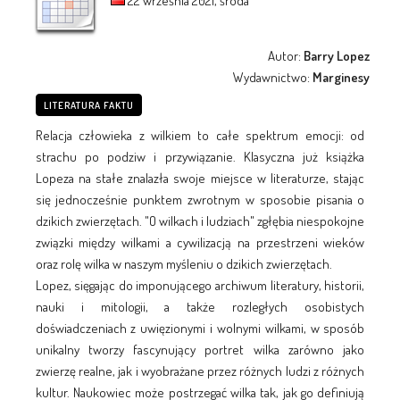
22 września 2021, środa
Autor:
Barry Lopez
Wydawnictwo:
Marginesy
LITERATURA FAKTU
Relacja człowieka z wilkiem to całe spektrum emocji: od
strachu po podziw i przywiązanie. Klasyczna już książka
Lopeza na stałe znalazła swoje miejsce w literaturze, stając
się jednocześnie punktem zwrotnym w sposobie pisania o
dzikich zwierzętach. "O wilkach i ludziach" zgłębia niespokojne
związki między wilkami a cywilizacją na przestrzeni wieków
oraz rolę wilka w naszym myśleniu o dzikich zwierzętach.
Lopez, sięgając do imponującego archiwum literatury, historii,
nauki i mitologii, a także rozległych osobistych
doświadczeniach z uwięzionymi i wolnymi wilkami, w sposób
unikalny tworzy fascynujący portret wilka zarówno jako
zwierzę realne, jak i wyobrażane przez różnych ludzi z różnych
kultur. Naukowiec może postrzegać wilka tak, jak go definiują