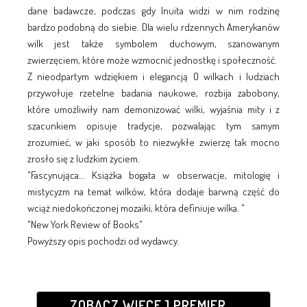
dane badawcze, podczas gdy Inuita widzi w nim rodzinę
bardzo podobną do siebie. Dla wielu rdzennych Amerykanów
wilk jest także symbolem duchowym, szanowanym
zwierzęciem, które może wzmocnić jednostkę i społeczność.
Z nieodpartym wdziękiem i elegancją O wilkach i ludziach
przywołuje rzetelne badania naukowe, rozbija zabobony,
które umożliwiły nam demonizować wilki, wyjaśnia mity i z
szacunkiem opisuje tradycje, pozwalając tym samym
zrozumieć, w jaki sposób to niezwykłe zwierzę tak mocno
zrosło się z ludzkim życiem.
"Fascynująca... Książka bogata w obserwacje, mitologię i
mistycyzm na temat wilków, która dodaje barwną część do
wciąż niedokończonej mozaiki, która definiuje wilka. "
"New York Review of Books"
Powyższy opis pochodzi od wydawcy.
ZOBACZ WIĘCEJ PREMIER...