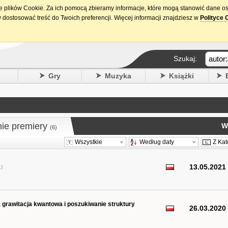
ie plików Cookie. Za ich pomocą zbieramy informacje, które mogą stanowić dane o
15. urodziny DataPremiery.pl
 dostosować treść do Twoich preferencji. Więcej informacji znajdziesz w
Polityce 
Szukaj:
y
Gry
Muzyka
Książki
nie premiery
W
(6)
Wszystkie
Według daty
Z Kat
13.05.2021
)
 grawitacja kwantowa i poszukiwanie struktury
26.03.2020