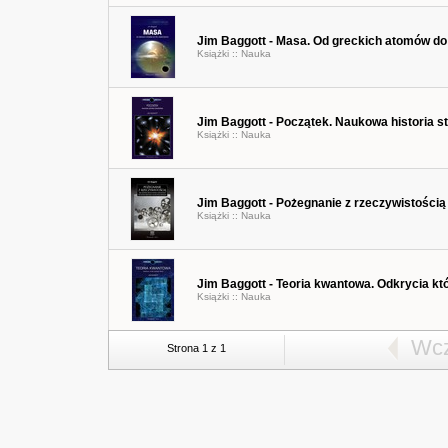
Jim Baggott - Masa. Od greckich atomów d
Książki ::
Nauka
Jim Baggott - Początek. Naukowa historia s
Książki ::
Nauka
Jim Baggott - Pożegnanie z rzeczywistością
Książki ::
Nauka
Jim Baggott - Teoria kwantowa. Odkrycia któ
Książki ::
Nauka
Wcz
Strona 1 z 1