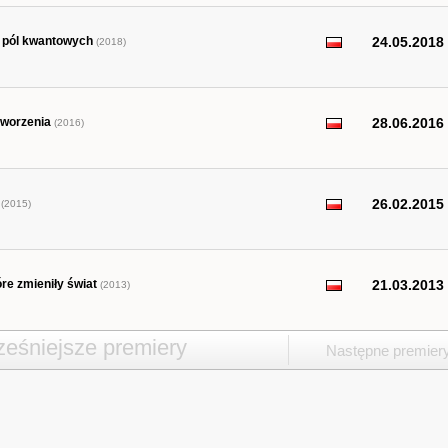
o pól kwantowych
24.05.2018
(2018)
tworzenia
28.06.2016
(2016)
26.02.2015
(2015)
re zmieniły świat
21.03.2013
(2013)
eśniejsze premiery
Następne premier