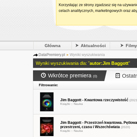
Korzystając ze strony zgadzasz się na używan
celach analitycznych, marketingowych oraz aby
Główna
Aktualności
Film
DataPremiery.pl
»
Wyniki wyszukiwania
Wyniki wyszukiwania dla: "
autor:Jim Baggott
"
Wkrótce premiera
Ostat
(0)
Filtrowanie:
Jim Baggott - Kwantowa rzeczywistość
(2021
Książki ::
Nauka
Jim Baggott - Przestrzeń kwantowa. Pętlowa
przestrzeni, czasu i Wszechświata
(2020)
Książki ::
Nauka