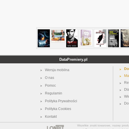
DataPremiery.pl
Do
Wersja mobilna
Ma
O nas
Re
Pomoc
Dl
Regulamin
Wi
Polityka Prywatności
Do
Polityka Cookies
Kontakt
Wszelkie znaki towarowe, nazwy produkt