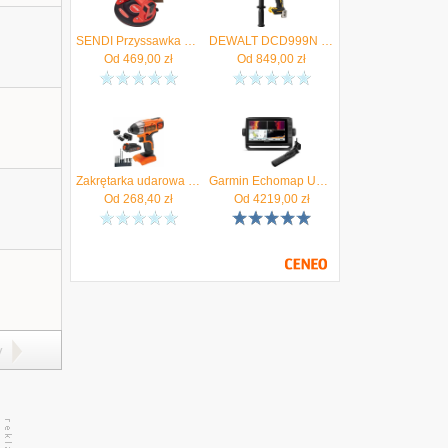
SENDI Przyssawka do płytek automatyczna próżniowa ASC-21 NG - Autoryzowany Dystrybutor
DEWALT DCD999N Wiertarko-wkrętarka udarowa 18V 126Nm "body" - Autoryzowany Dystrybutor
Od
469,00
zł
Od
849,00
zł
Zakrętarka udarowa akumulatorowa 18V 155Nm 2Ah akc BLACK DECKER BDCIM18D1A - Autoryzowany Dystrybutor
Garmin Echomap Uhd 92Sv Z Przetwornikiem Gt56Uhd-Tm 6 Salonów Firmowych Autoryzowany Partner
Od
268,40
zł
Od
4219,00
zł
y