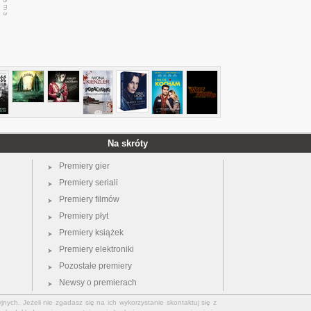
Na skróty
Premiery gier
Premiery seriali
Premiery filmów
Premiery płyt
Premiery książek
Premiery elektroniki
Pozostałe premiery
Newsy o premierach
jnych. Jeżeli nie zgadasz się na ich wykorzystanie skontaktuj się z