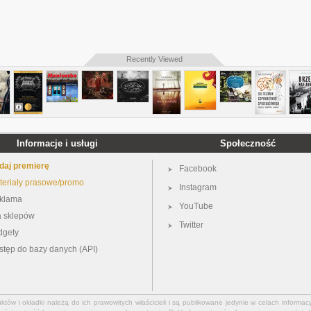
Recently Viewed
Informacje i usługi
Społeczność
daj premierę
Facebook
teriały prasowe/promo
Instagram
klama
YouTube
a sklepów
Twitter
dgety
stęp do bazy danych (API)
ów i okładki należą do ich prawowitych właścicieli i są publikowane jedynie w celach informacy