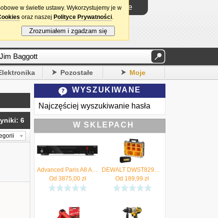
Logowanie
sobowe w świetle ustawy. Wykorzystujemy je w
Cookies
oraz naszej
Polityce Prywatności
.
Zrozumiałem i zgadzam się
Elektronika
Pozostałe
Moje
WYSZUKIWANE
Najczęściej wyszukiwanie hasła
yniki: 6
W SKLEPACH
egorii
Advanced Paris A8 APEX Czarny - Kup na raty do 48x0% - Negocjuj cenę 17 875 12 12 - Autoryzowany salon
DEWALT DWST82968-1 Skrzynia Organizer TSTAK V 2.0 + torba narzędziowa - Autoryzowany Dystrybutor
Od
3875,00
zł
Od
189,99
zł