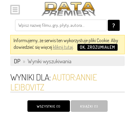
?
Informujemy, że serwis ten wykorzystuje pliki Cookie. Aby
dowiedzieć się więcej
kliknij tutaj
.
OK, ZROZUMIAŁEM
DP
»
Wyniki wyszukiwania
WYNIKI DLA:
AUTOR:ANNIE
LEIBOVITZ
WSZYSTKIE (1)
KSIĄŻKI (1)