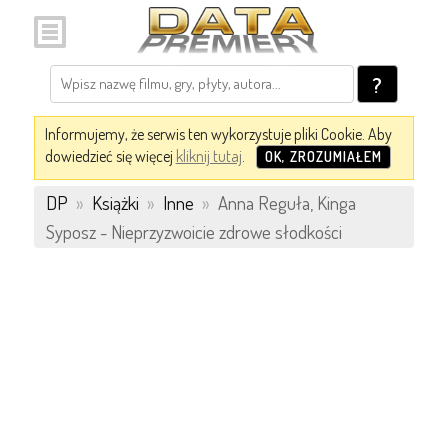
?
Informujemy, że serwis ten wykorzystuje pliki Cookie. Aby
dowiedzieć się więcej
kliknij tutaj
.
OK, ZROZUMIAŁEM
DP
»
Książki
»
Inne
»
Anna Reguła, Kinga
Syposz - Nieprzyzwoicie zdrowe słodkości