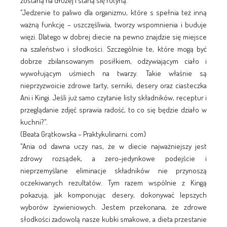
zostaną na dłużej i staną się rutyną.
"Jedzenie to paliwo dla organizmu, które s spełnia też inną
ważną funkcję – uszczęśliwia, tworzy wspomnienia i buduje
więzi. Dlatego w dobrej diecie na pewno znajdzie się miejsce
na szaleństwo i słodkości. Szczególnie te, które mogą być
dobrze zbilansowanym posiłkiem, odżywiającym ciało i
wywołującym uśmiech na twarzy. Takie właśnie są
nieprzyzwoicie zdrowe tarty, serniki, desery oraz ciasteczka
Ani i Kingi. Jeśli już samo czytanie listy składników, receptur i
przeglądanie zdjęć sprawia radość, to co się będzie działo w
kuchni?".
(Beata Grątkowska – Praktykulinarni. com)
"Ania od dawna uczy nas, że w diecie najważniejszy jest
zdrowy rozsądek, a zero-jedynkowe podejście i
nieprzemyślane eliminacje składników nie przynoszą
oczekiwanych rezultatów. Tym razem wspólnie z Kingą
pokazują, jak komponując desery, dokonywać lepszych
wyborów żywieniowych. Jestem przekonana, że zdrowe
słodkości zadowolą nasze kubki smakowe, a dieta przestanie