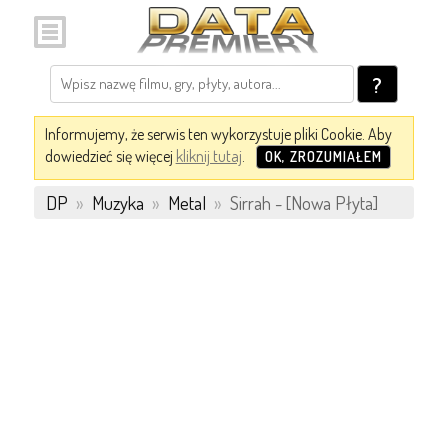
?
Informujemy, że serwis ten wykorzystuje pliki Cookie. Aby
dowiedzieć się więcej
kliknij tutaj
.
OK, ZROZUMIAŁEM
DP
»
Muzyka
»
Metal
»
Sirrah - [Nowa Płyta]