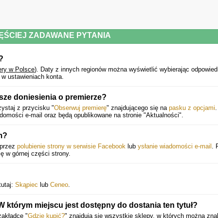
ĘŚCIEJ ZADAWANE PYTANIA
?
ery w Polsce
).
Daty z innych regionów można wyświetlić wybierając odpowied
 w ustawieniach konta.
ze doniesienia o premierze?
ystaj z przycisku "
Obserwuj premierę
" znajdującego się na
pasku z opcjami
.
mości e-mail oraz będą opublikowane na stronie "Aktualności".
m?
oprzez
polubienie strony w serwisie Facebook
lub
ysłanie wiadomości e-mail
. 
ię w górnej części strony.
tutaj:
Skąpiec
lub
Ceneo
.
 którym miejscu jest dostępny do dostania ten tytuł?
zakładce "
Gdzie kupić?
" znajdują się wszystkie sklepy, w których można zna