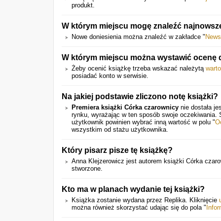
produkt.
W którym miejscu mogę znaleźć najnowsze
Nowe doniesienia można znaleźć w zakładce "
News
W którym miejscu można wystawić ocenę dl
Żeby ocenić książkę trzeba wskazać należytą
wart
posiadać konto w serwisie.
Na jakiej podstawie zliczono notę książki?
Premiera książki Córka czarownicy
nie dostała je
rynku, wyrażając w ten sposób swoje oczekiwania.
użytkownik powinien wybrać inną wartość w polu "
O
wszystkim od stażu użytkownika.
Który pisarz pisze tę książkę?
Anna Klejzerowicz jest autorem książki Córka czaro
stworzone.
Kto ma w planach wydanie tej książki?
Książka zostanie wydana przez Replika. Kliknięcie
można również skorzystać udając się do pola "
Info