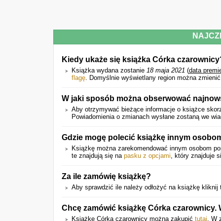
NAJCZ
Kiedy ukaże się książka Córka czarownicy
Książka wydana zostanie
18 maja 2021
(
data premi
flagę
. Domyślnie wyświetlany region można zmienić
W jaki sposób można obserwować najnows
Aby otrzymywać bieżące informacje o książce skorz
Powiadomienia o zmianach wysłane zostaną we wiado
Gdzie mogę polecić książkę innym osobo
Książkę można zarekomendować innym osobom p
te znajdują się na
pasku z opcjami
, który znajduje s
Za ile zamówię książkę?
Aby sprawdzić ile należy odłożyć na książkę kliknij 
Chcę zamówić książkę Córka czarownicy. W
Książkę Córka czarownicy można zakupić
tutaj
. W 