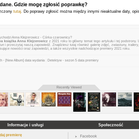
 dane. Gdzie mogę zgłosić poprawkę?
szczony
tutaj
. Do poprawy zgłosić można między innymi nieaktualne daty, opi
ychodzi Anna Klejzerowicz - Córka czarownicy?
a książka Anna Klejzerowicz
z 2021 roku to główny temat tego artykułu i tej podstrony.
tun
i przeczytaj naszą zapowiedź. Znajdziesz tutaj również galerię zdjęć, zwiastuny, trailery,
esujące nowości oraz zapowiedzi, a także wszystkie nadchodzące premiery 2021 roku.
th - [New Album] data wydania
|
Detektyw - sezon 5 data premiery
Recently Viewed
Informacje i usługi
Społeczność
daj premierę
Facebook