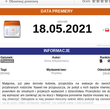
Obserwuj premierę
Oceń:
DATA PREMIERY
wtorek
18.05.2021
zgłoś popr
INFORMACJE
Gatunek:
Autor:
Rankin
Powieść
Anna Klejzerowicz
-
Tagi:
Wydawnictwo:
Odnośnik
[dodaj]
Replika
[doda
Małgosia, już jako dorosła kobieta, przyjeżdża na wakacje do swoic
przybranych rodziców. Nawet nie przypuszcza, że pobyt u nich będzie równie
powrotem do smutnych i przykrych wydarzeń z dzieciństwa. Przeszłości nie d
się wymazać ani zamknąć jej na klucz i Małgosia ponownie będzie musiała się 
nią zmierzyć. Odnajdzie w niej pewien mroczny sekret, który położył się cienie
na jej życiu i tylko od będzie zależeć, czy potrafi sobie z nim poradzić.
"Powieść wciągająca i czarująca od pierwszej strony. Mamy morderstwo