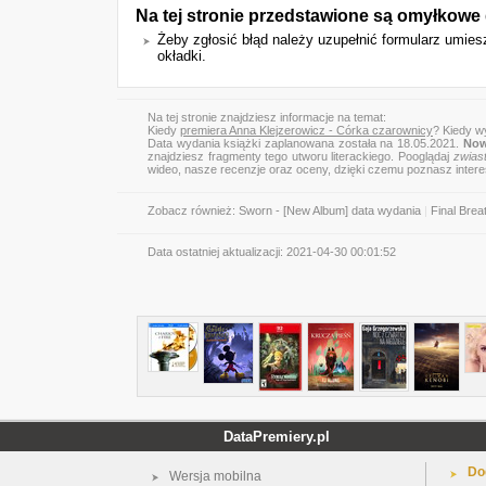
Na tej stronie przedstawione są omyłkowe
Żeby zgłosić błąd należy uzupełnić formularz umie
okładki.
Na tej stronie znajdziesz informacje na temat:
Kiedy
premiera Anna Klejzerowicz - Córka czarownicy
? Kiedy w
Data wydania książki zaplanowana została na 18.05.2021.
Now
znajdziesz fragmenty tego utworu literackiego. Pooglądaj
zwias
wideo, nasze recenzje oraz oceny, dzięki czemu poznasz inter
Zobacz również:
Sworn - [New Album] data wydania
|
Final Brea
Data ostatniej aktualizacji:
2021-04-30 00:01:52
DataPremiery.pl
Do
Wersja mobilna