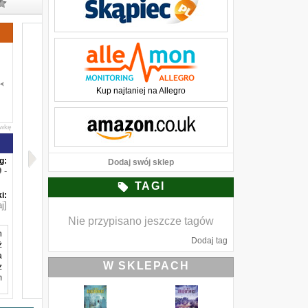
Kup najtaniej na Allegro
awkę
g:
Dodaj swój sklep
-
TAGI
i:
j]
Nie przypisano jeszcze tagów
h
Dodaj tag
ż
a
W SKLEPACH
z
m
,