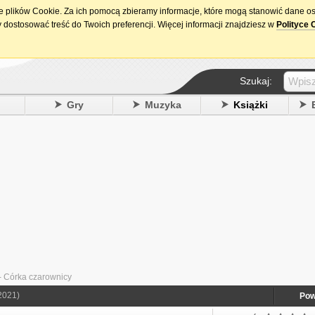
ie plików Cookie. Za ich pomocą zbieramy informacje, które mogą stanowić dane o
15. urodziny DataPremiery.pl
 dostosować treść do Twoich preferencji. Więcej informacji znajdziesz w
Polityce 
Szukaj:
y
Gry
Muzyka
Książki
- Córka czarownicy
2021)
Pow