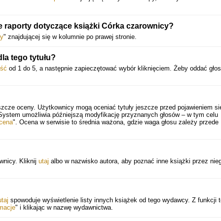
 raporty dotyczące książki Córka czarownicy?
y
" znajdującej się w kolumnie po prawej stronie.
a tego tytułu?
ość
od 1 do 5, a następnie zapieczętować wybór kliknięciem. Żeby oddać głos
szcze oceny. Użytkownicy mogą oceniać tytuły jeszcze przed pojawieniem si
 System umożliwia późniejszą modyfikację przyznanych głosów – w tym celu
cena
". Ocena w serwisie to średnia ważona, gdzie waga głosu zależy przede
wnicy. Kliknij
utaj
albo w nazwisko autora, aby poznać inne książki przez nie
utaj
spowoduje wyświetlenie listy innych książek od tego wydawcy. Z funkcji t
rmacje
" i klikając w nazwę wydawnictwa.