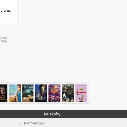
sy oraz
 U nas
 klipy
Na skróty
Premiery gier