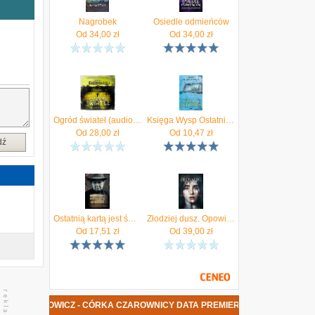
.
i
Nagrobek
Osiedle odmieńców
Od
34,00
zł
Od
34,00
zł
o
j
a
e
Ogród świateł (audiobook)
Księga Wysp Ostatnich Anna Klejzerowicz
Od
28,00
zł
Od
10,47
zł
dź
Ostatnią kartą jest śmierć - Anna Klejzerowicz
Złodziej dusz. Opowieści niesamowite (Audiobook)
Od
17,51
zł
Od
39,00
zł
KLEJZEROWICZ - CÓRKA CZAROWNICY DATA PREMIERY