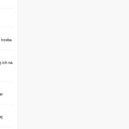
 trzeba
ę ich na
go
ej