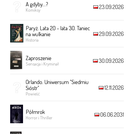
A gdyby…?
23.09.2026
Komiksy
Paryż. Lata 20 - lata 30. Taniec
29.09.2026
na wulkanie
Historia
Zaproszenie
30.09.2026
Sensacja i Kryminał
Orlando. Uniwersum "Siedmiu
12.11.2026
Sióstr"
Powieść
Półmrok
06.06.2031
Horror i Thriller