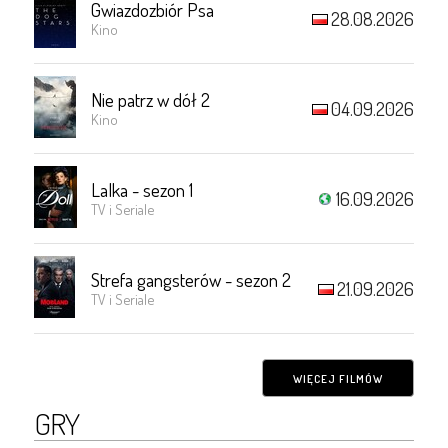
Gwiazdozbiór Psa
28.08.2026
Kino
Nie patrz w dół 2
04.09.2026
Kino
Lalka - sezon 1
16.09.2026
TV i Seriale
Strefa gangsterów - sezon 2
21.09.2026
TV i Seriale
WIĘCEJ FILMÓW
GRY