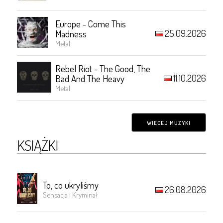
Europe - Come This
25.09.2026
Madness
Metal
Rebel Riot - The Good, The
11.10.2026
Bad And The Heavy
Metal
WIĘCEJ MUZYKI
KSIĄŻKI
To, co ukryliśmy
26.08.2026
Sensacja i Kryminał