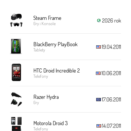
Steam Frame
2026 rok
Gry i Konsole
BlackBerry PlayBook
19.04.2011
Tablety
HTC Droid Incredible 2
10.06.2011
Telefony
Razer Hydra
17.06.2011
Gry
Motorola Droid 3
14.07.2011
Telefony