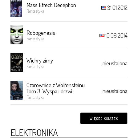
Mass Effect: Deception
31.01.2012
Fantastyka
Robogenesis
10.06.2014
Fantastyka
Wichry zimy
nieustalona
Fantastyka
Czarownice z Wolfensteinu.
nieustalona
Tom 3. Wyspa i drzwi
Fantastyka
WIĘCEJ KSIĄŻEK
ELEKTRONIKA