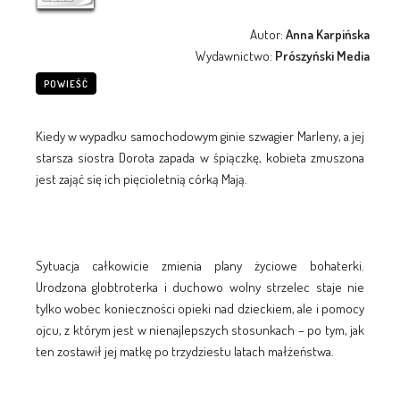
Autor:
Anna Karpińska
Wydawnictwo:
Prószyński Media
POWIEŚĆ
Kiedy w wypadku samochodowym ginie szwagier Marleny, a jej
starsza siostra Dorota zapada w śpiączkę, kobieta zmuszona
jest zająć się ich pięcioletnią córką Mają.
Sytuacja całkowicie zmienia plany życiowe bohaterki.
Urodzona globtroterka i duchowo wolny strzelec staje nie
tylko wobec konieczności opieki nad dzieckiem, ale i pomocy
ojcu, z którym jest w nienajlepszych stosunkach – po tym, jak
ten zostawił jej matkę po trzydziestu latach małżeństwa.