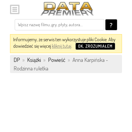
?
Informujemy, że serwis ten wykorzystuje pliki Cookie. Aby
dowiedzieć się więcej
kliknij tutaj
.
OK, ZROZUMIAŁEM
DP
»
Książki
»
Powieść
»
Anna Karpińska -
Rodzinna ruletka