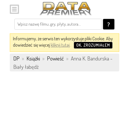
?
Informujemy, że serwis ten wykorzystuje pliki Cookie. Aby
dowiedzieć się więcej
kliknij tutaj
.
OK, ZROZUMIAŁEM
DP
»
Książki
»
Powieść
»
Anna K. Bandurska -
Biały łabędź