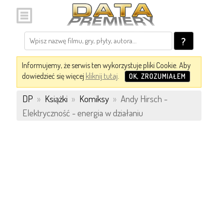
?
Informujemy, że serwis ten wykorzystuje pliki Cookie. Aby
dowiedzieć się więcej
kliknij tutaj
.
OK, ZROZUMIAŁEM
DP
»
Książki
»
Komiksy
»
Andy Hirsch -
Elektryczność - energia w działaniu