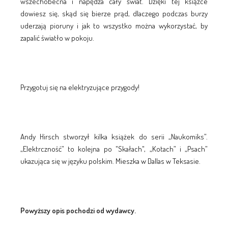
wszechobecna i napędza cały świat. Dzięki tej książce
dowiesz się, skąd się bierze prąd, dlaczego podczas burzy
uderzają pioruny i jak to wszystko można wykorzystać, by
zapalić światło w pokoju.
Przygotuj się na elektryzujące przygody!
Andy Hirsch stworzył kilka książek do serii „Naukomiks”.
„Elektrczność” to kolejna po "Skałach", „Kotach” i „Psach”
ukazująca się w języku polskim. Mieszka w Dallas w Teksasie.
Powyższy opis pochodzi od wydawcy.