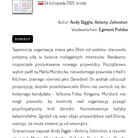
24 listopada 2021, środa
Autor:
Andy Diggle, Antony Johnston
Wydawnictwo:
Egmont Polska
KOMIKSY
Tajemnicza organizacja znana jako Dłoń od wieków stanowiła
potężną siłę w świecie nielegalnych interesów. Niedawno
rozpoczęła poszukiwania nowego przywódcy. Początkowo
wybór padł na Matta Murdocka, niewidomego prawnika z Hell's
Kitchen, znanego również jako Daredevil. On jednak odrzucał
propozycję, dopóki przedstawiciele Dłoni nie zwrócili się do
kolejnego kandydata – Wilsona Fiska, Kingpina. Murdock nie
mógł pozwolić, by kontrolę nad organizacją przejął
psychopatyczny król zbrodni. Konsekwencje byłyby
katastrofalne. Zgodził się więc objąć przywództwo nad Dłonią,
wierząc, że może zmienić ją od wewnątrz...
Scenariusze napisali Andy Diggle i Antony Johnston, a rysunki