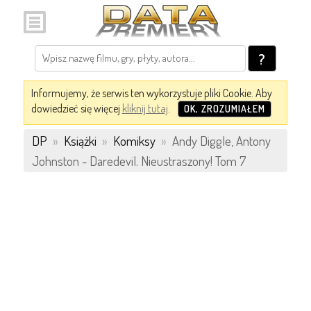
?
Informujemy, że serwis ten wykorzystuje pliki Cookie. Aby
dowiedzieć się więcej
kliknij tutaj
.
OK, ZROZUMIAŁEM
DP
»
Książki
»
Komiksy
»
Andy Diggle, Antony
Johnston - Daredevil. Nieustraszony! Tom 7