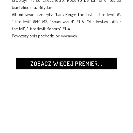
stworzyli Marco Checchetto, Roberto De La Torre, Davide
Gianfelice oraz Billy Tan.
Album zawiera zeszyty: "Dark Reign: The List – Daredevil" #1,
"Daredevil" #501–512, "Shadowland" #1–5, "Shadowland: After
the Fall", "Daredevil: Reborn" #1–4.
Powyższy opis pochodzi od wydawcy.
ZOBACZ WIĘCEJ PREMIER...